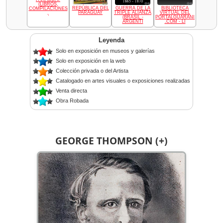
(LIBROS,
REPÚBLICA DEL
GUERRA DE LA
BIBLIOTECA
COMPILACIONES
PARAGUAY
TRIPLE ALIANZA
VIRTUAL DEL
,
(BRASIL -
PORTALGUARANI
ARGENTI
.COM - LI
Leyenda
Solo en exposición en museos y galerías
Solo en exposición en la web
Colección privada o del Artista
Catalogado en artes visuales o exposiciones realizadas
Venta directa
Obra Robada
GEORGE THOMPSON (+)