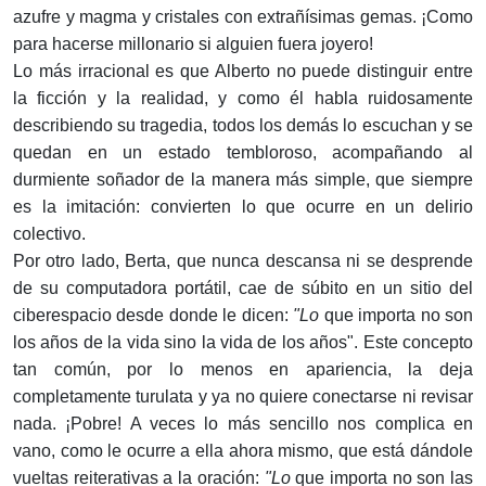
azufre y magma y cristales con extrañísimas gemas. ¡Como
para hacerse millonario si al­guien fuera joyero!
Lo más irracional es que Alberto no puede distinguir entre
la ficción y la realidad, y como él habla ruidosamente
describiendo su tragedia, todos los demás lo escuchan y se
quedan en un estado tembloroso, acom­pañando al
durmiente soñador de la manera más simple, que siempre
es la imitación: convierten lo que ocurre en un delirio
colectivo.
Por otro lado, Berta, que nunca descansa ni se desprende
de su com­putadora portátil, cae de súbito en un sitio del
ciberespacio desde donde le dicen:
"Lo
que importa no son
los años de la vida sino la vida de los años". Este concepto
tan común, por lo menos en apariencia, la deja
completamente turulata y ya no quiere conectarse ni revisar
nada. ¡Pobre! A veces lo más sencillo nos complica en
vano, como le ocurre a ella ahora mismo, que está dándole
vueltas reiterativas a la oración:
"Lo
que importa no son las