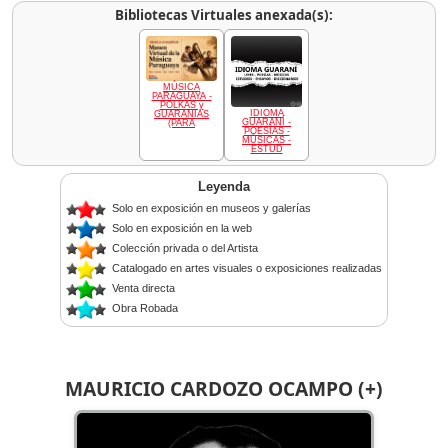
Bibliotecas Virtuales anexada(s):
MÚSICA
PARAGUAYA -
POLKAS y
IDIOMA
GUARANIAS
GUARANÍ -
(PARA
POESÍAS -
MÚSICAS -
ESTUD
Leyenda
Solo en exposición en museos y galerías
Solo en exposición en la web
Colección privada o del Artista
Catalogado en artes visuales o exposiciones realizadas
Venta directa
Obra Robada
MAURICIO CARDOZO OCAMPO (+)