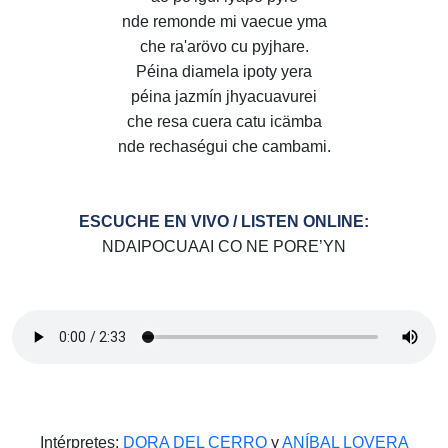
nde remonde mi vaecue yma
che ra'arövo cu pyjhare.
Péina diamela ipoty yera
péina jazmín jhyacuavurei
che resa cuera catu icämba
nde rechaségui che cambami.
ESCUCHE EN VIVO / LISTEN ONLINE:
NDAIPOCUAAI CO NE PORE’YN
Intérpretes:
DORA DEL CERRO
y
ANÍBAL LOVERA