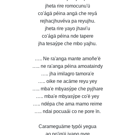
jheta rire romocunu'ü
co'ágä péina angä che reyá
rejhacjhuvéva pa reyujhu.
jheta rire yayo jhavi'u
co'ágä péina nde tapere
jha tesaýpe che mbo yajhu.
….. Ne ra'anga mante amoñe'ë
….. ne ra'anga péina amoataindy
….. jha imilagro tamora'e
….. oike ne acäme reyu yey
….. mba'e mbyasýpe che pyjhare
….. mba'e mbyasýpe co'ë yey
….. ndépa che ama mamo reime
….. ndai pocuaái co ne pore ïn.
Carameguäme typói yegua
ao po'igüi iyapo pyre