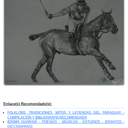
Enlace(s) Recomendado(s):
FOLKLORE, TRADICIONES, MITOS Y LEYENDAS DEL PARAGUAY -
COMPILACIÓN Y BIBLIOGRAFÍA RECOMENDADA
IDIOMA GUARANÍ - POESÍAS - MÚSICAS - ESTUDIOS - ENSAYOS -
DICCIONARIOS