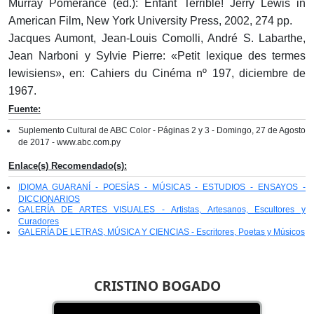
Murray Pomerance (ed.): Enfant Terrible! Jerry Lewis in
American Film, New York University Press, 2002, 274 pp.
Jacques Aumont, Jean-Louis Comolli, André S. Labarthe,
Jean Narboni y Sylvie Pierre: «Petit lexique des termes
lewisiens», en: Cahiers du Cinéma nº 197, diciembre de
1967.
Fuente:
Suplemento Cultural de ABC Color - Páginas 2 y 3 - Domingo, 27 de Agosto
de 2017 - www.abc.com.py
Enlace(s) Recomendado(s):
IDIOMA GUARANÍ - POESÍAS - MÚSICAS - ESTUDIOS - ENSAYOS -
DICCIONARIOS
GALERÍA DE ARTES VISUALES - Artistas, Artesanos, Escultores y
Curadores
GALERÍA DE LETRAS, MÚSICA Y CIENCIAS - Escritores, Poetas y Músicos
CRISTINO BOGADO