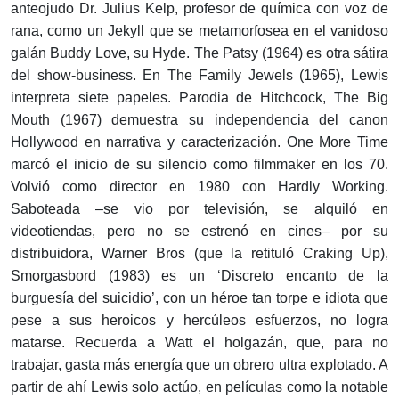
anteojudo Dr. Julius Kelp, profesor de química con voz de
rana, como un Jekyll que se metamorfosea en el vanidoso
galán Buddy Love, su Hyde. The Patsy (1964) es otra sátira
del show-business. En The Family Jewels (1965), Lewis
interpreta siete papeles. Parodia de Hitchcock, The Big
Mouth (1967) demuestra su independencia del canon
Hollywood en narrativa y caracterización. One More Time
marcó el inicio de su silencio como filmmaker en los 70.
Volvió como director en 1980 con Hardly Working.
Saboteada –se vio por televisión, se alquiló en
videotiendas, pero no se estrenó en cines– por su
distribuidora, Warner Bros (que la retituló Craking Up),
Smorgasbord (1983) es un ‘Discreto encanto de la
burguesía del suicidio’, con un héroe tan torpe e idiota que
pese a sus heroicos y hercúleos esfuerzos, no logra
matarse. Recuerda a Watt el holgazán, que, para no
trabajar, gasta más energía que un obrero ultra explotado. A
partir de ahí Lewis solo actúo, en películas como la notable