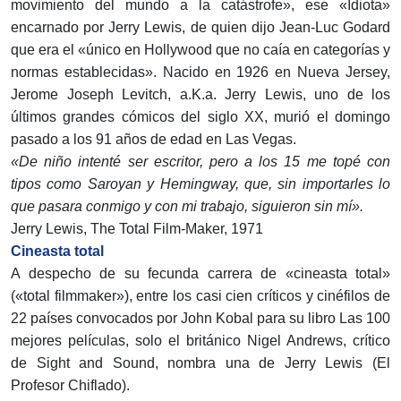
movimiento del mundo a la catástrofe», ese «Idiota»
encarnado por Jerry Lewis, de quien dijo Jean-Luc Godard
que era el «único en Hollywood que no caía en categorías y
normas establecidas». Nacido en 1926 en Nueva Jersey,
Jerome Joseph Levitch, a.K.a. Jerry Lewis, uno de los
últimos grandes cómicos del siglo XX, murió el domingo
pasado a los 91 años de edad en Las Vegas.
«De niño intenté ser escritor, pero a los 15 me topé con
tipos como Saroyan y Hemingway, que, sin importarles lo
que pasara conmigo y con mi trabajo, siguieron sin mí».
Jerry Lewis, The Total Film-Maker, 1971
Cineasta total
A despecho de su fecunda carrera de «cineasta total»
(«total filmmaker»), entre los casi cien críticos y cinéfilos de
22 países convocados por John Kobal para su libro Las 100
mejores películas, solo el británico Nigel Andrews, crítico
de Sight and Sound, nombra una de Jerry Lewis (El
Profesor Chiflado).