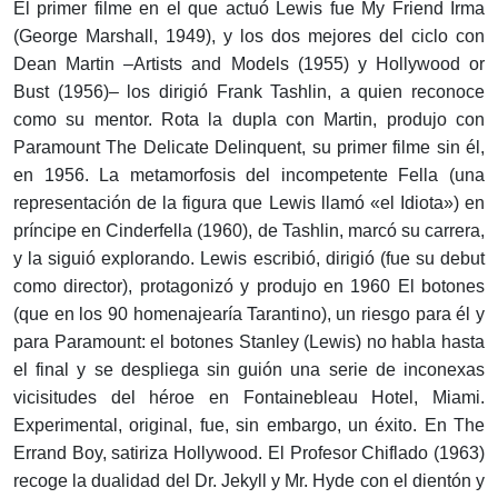
El primer filme en el que actuó Lewis fue My Friend Irma
(George Marshall, 1949), y los dos mejores del ciclo con
Dean Martin –Artists and Models (1955) y Hollywood or
Bust (1956)– los dirigió Frank Tashlin, a quien reconoce
como su mentor. Rota la dupla con Martin, produjo con
Paramount The Delicate Delinquent, su primer filme sin él,
en 1956. La metamorfosis del incompetente Fella (una
representación de la figura que Lewis llamó «el Idiota») en
príncipe en Cinderfella (1960), de Tashlin, marcó su carrera,
y la siguió explorando. Lewis escribió, dirigió (fue su debut
como director), protagonizó y produjo en 1960 El botones
(que en los 90 homenajearía Tarantino), un riesgo para él y
para Paramount: el botones Stanley (Lewis) no habla hasta
el final y se despliega sin guión una serie de inconexas
vicisitudes del héroe en Fontainebleau Hotel, Miami.
Experimental, original, fue, sin embargo, un éxito. En The
Errand Boy, satiriza Hollywood. El Profesor Chiflado (1963)
recoge la dualidad del Dr. Jekyll y Mr. Hyde con el dientón y