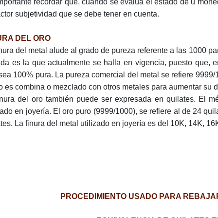
mportante recordar que, cuando se evalúa el estado de u mone
actor subjetividad que se debe tener en cuenta.
URA DEL ORO
inura del metal alude al grado de pureza referente a las 1000 pa
da es la que actualmente se halla en vigencia, puesto que, e
sea 100% pura. La pureza comercial del metal se refiere 9999/
ro es combina o mezclado con otros metales para aumentar su d
inura del oro también puede ser expresada en quilates. El mé
izado en joyería. El oro puro (9999/1000), se refiere al de 24 qu
ates. La finura del metal utilizado en joyería es del 10K, 14K, 1
PROCEDIMIENTO USADO PARA REBAJAR 