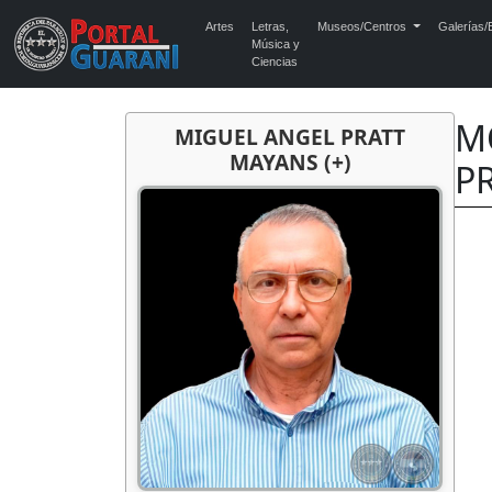
Artes
Letras,
Museos/Centros
Galerías/E
Música y
Ciencias
M
MIGUEL ANGEL PRATT
MAYANS (+)
P