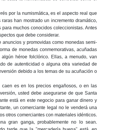
rés por la numismática, es el aspecto real que
 raras han mostrado un incremento dramático,
s para muchos conocidos coleccionistas. Antes
aspectos que debe considerar.
de anuncios y promovidas como monedas semi-
a forma de monedas conmemorativas, acuñadas
 algún héroe folclórico. Ellas, a menudo, van
do de autenticidad o alguna otra variedad de
 inversión debido a los temas de su acuñación o
 caen es en los precios engañosos, o en las
nversión, usted debe asegurarse de que Santa
nte está en este negocio para ganar dinero y
tante, un comerciante legal no le venderá una
s otros comerciantes con materiales idénticos.
una gran ganga, probablemente no lo sean.
o tarde que la "mercadería buena" está, en