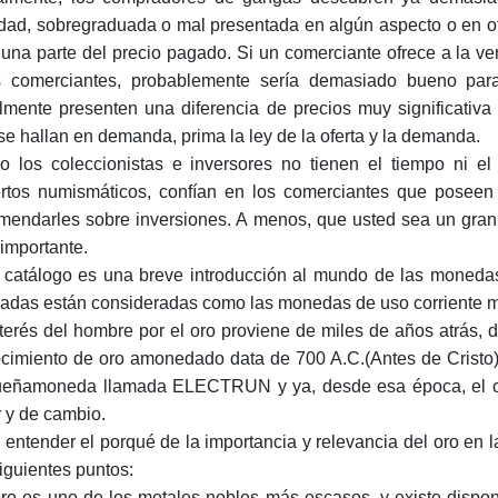
idad, sobregraduada o mal presentada en algún aspecto o en otr
 una parte del precio pagado. Si un comerciante ofrece a la ve
s comerciantes, probablemente sería demasiado bueno para
cilmente presenten una diferencia de precios muy significativ
se hallan en demanda, prima la ley de la oferta y la demanda.
 los coleccionistas e inversores no tienen el tiempo ni el
rtos numismáticos, confían en los comerciantes que poseen 
mendarles sobre inversiones. A menos, que usted sea un gran
importante.
 catálogo es una breve introducción al mundo de las moneda
tradas están consideradas como las monedas de uso corriente má
nterés del hombre por el oro proviene de miles de años atrás, de
cimiento de oro amonedado data de 700 A.C.(Antes de Cristo) 
eñamoneda llamada ELECTRUN y ya, desde esa época, el or
r y de cambio.
 entender el porqué de la importancia y relevancia del oro en 
siguientes puntos:
oro es uno de los metales nobles más escasos, y existe disponi