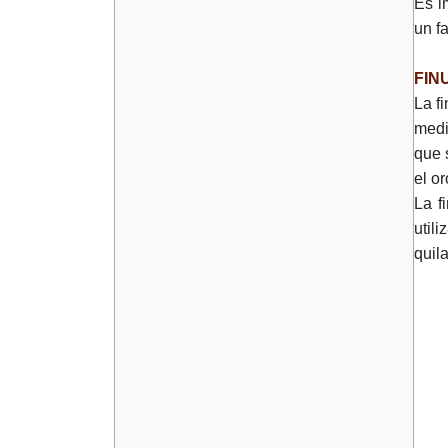
Es i
un f
FIN
La f
medi
que 
el o
La f
util
quil