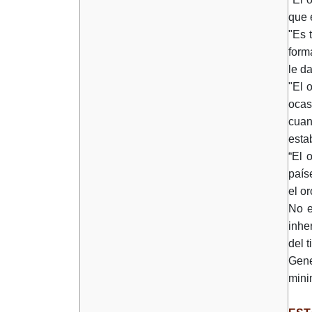
que 
"Es 
form
le d
"El 
ocas
cuan
esta
“El 
país
el o
No e
inhe
del 
Gene
mini