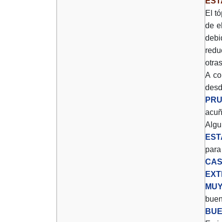
EST
El t
de e
debi
redu
otra
A co
desd
PRU
acuñ
Algu
EST
para
CAS
EXT
MUY
buen
BUE