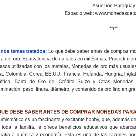
Asunción-Paraguay
Espacio web: www.monedasdep
**/**
nos temas tratados:
Lo que debe saber antes de comprar mo
ra del oro, Equivalencia de quilates en milésimas, Procedimien
esos utilizadas con los metales, Monedas de oro más usuales 
a, Colombia, Corea, EE.UU., Francia, Holanda, Hungría, Inglate
frica, Barra de Oro del Crédito Suizo y Otras Monedas 
minación, peso, finura, diámetro, y contenido de oro fino en gra
QUE DEBE SABER ANTES DE COMPRAR MONEDAS PARA
umismática es un fascinante y excitante hobby, que, además de
 toda la familia, le ofrece beneficios educativos que abarc
rafía a química y economía. Esta es una de las razones por