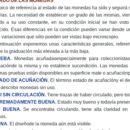
ADO DE LAS MONEDAS
ópico de referencia al estado de las monedas ha sido y seguirá
llas. La necesidad de establecer un grado de las mismas, v
do a su uso constante, en su condición inicial se han visto
cido. Esas diferencias en la condición pueden variar desde u
s variaciones que sólo pueden ser vistas bajo microscopio.
ntinuación exponemos unas características generales, refere
e la graduación más elevada a la más baja.
EBA.
Monedas acuñadasespecialmente para coleccionistas.
aciónde la misma y no establece sucondición. Las monedas p
nas pruebas están disponibles en superficie mate o acuñación
ADO DE ACUÑACIÓN.
El término estado de acuñacióny el de 
 describir monedas sin uso.
I SIN CIRCULACIÓN.
Tiene trazas de haber circulado, pero to
REMADAMENTE BUENA.
Estado muy bueno y todavía present
 BUENA.
Se encontraba circulando, tiene alta claridad en
os.
NA.
El diseñode la moneda aún está visible.