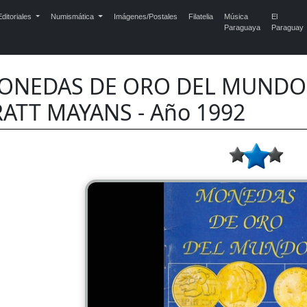
ditoriales
Numismática
Imágenes/Postales
Filatelia
Música
El
Paraguaya
Paraguay
ONEDAS DE ORO DEL MUNDO -
RATT MAYANS - Año 1992