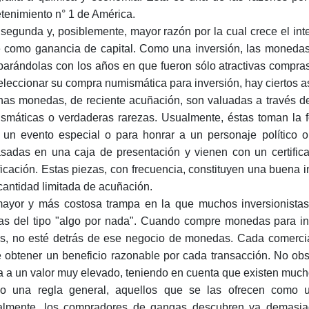
etenimiento n° 1 de América.
segunda y, posiblemente, mayor razón por la cual crece el inte
e como ganancia de capital. Como una inversión, las monedas
arándolas con los años en que fueron sólo atractivas compra
eleccionar su compra numismática para inversión, hay ciertos 
as monedas, de reciente acuñación, son valuadas a través 
smáticas o verdaderas rarezas. Usualmente, éstas toman l
 un evento especial o para honrar a un personaje político o
sadas en una caja de presentación y vienen con un certifica
ificación. Estas piezas, con frecuencia, constituyen una buena
 cantidad limitada de acuñación.
ayor y más costosa trampa en la que muchos inversionistas
tas del tipo "algo por nada". Cuando compre monedas para i
s, no esté detrás de ese negocio de monedas. Cada comercia
 obtener un beneficio razonable por cada transacción. No obs
a a un valor muy elevado, teniendo en cuenta que existen mucho
 una regla general, aquellos que se las ofrecen como 
lmente, los compradores de gangas descubren ya demasiad