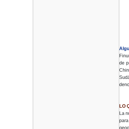
Algu
Finu
de p
Chin
Sudá
deno
LO 
La n
para
geog