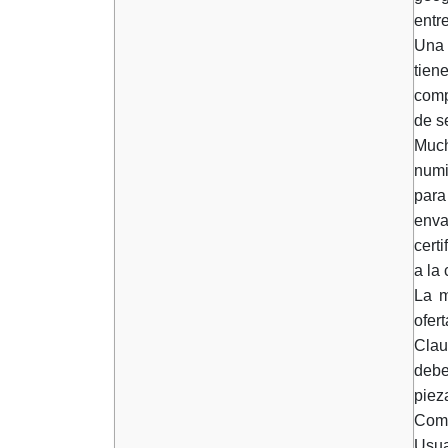
entr
Una 
tien
comp
de s
Much
numi
para
enva
cert
a la
La m
ofer
Clau
debe
piez
Como
Usua