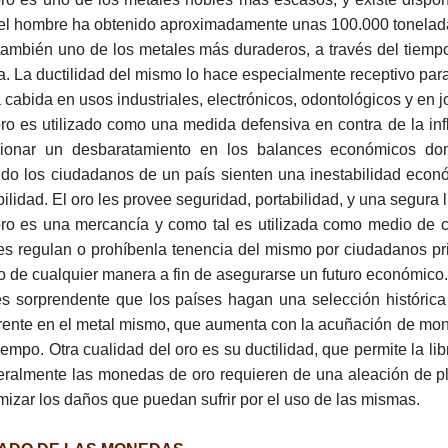
el hombre ha obtenido aproximadamente unas 100.000 tonelad
también uno de los metales más duraderos, a través del tiempo 
a. La ductilidad del mismo lo hace especialmente receptivo pa
a cabida en usos industriales, electrónicos, odontológicos y en j
oro es utilizado como una medida defensiva en contra de la infl
ionar un desbaratamiento en los balances económicos domé
do los ciudadanos de un país sienten una inestabilidad econ
bilidad. El oro les provee seguridad, portabilidad, y una segura l
oro es una mercancía y como tal es utilizada como medio de 
es regulan o prohíbenla tenencia del mismo por ciudadanos p
ro de cualquier manera a fin de asegurarse un futuro económico.
s sorprendente que los países hagan una selección histórica
rente en el metal mismo, que aumenta con la acuñación de mon
tiempo. Otra cualidad del oro es su ductilidad, que permite la li
ralmente las monedas de oro requieren de una aleación de pla
mizar los daños que puedan sufrir por el uso de las mismas.