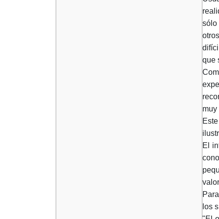
real
sólo
otro
difí
que 
Como
expe
reco
muy 
Este
ilus
El i
cono
pequ
valo
Para
los 
"El 