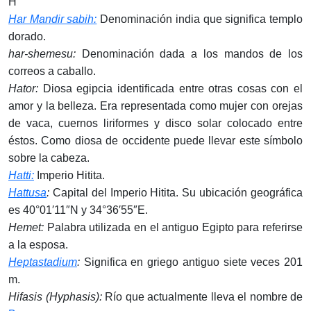
H
Har Mandir sabih:
Denominación india que significa templo
dorado.
har-shemesu:
Denominación dada a los mandos de los
correos a caballo.
Hator:
Diosa egipcia identificada entre otras cosas con el
amor y la belleza. Era representada como mujer con orejas
de vaca, cuernos liriformes y disco solar colocado entre
éstos. Como diosa de occidente puede llevar este símbolo
sobre la cabeza.
Hatti:
Imperio Hitita.
Hattusa
:
Capital del Imperio Hitita. Su ubicación geográfica
es 40°01′11″N y 34°36′55″E.
Hemet:
Palabra utilizada en el antiguo Egipto para referirse
a la esposa.
Heptastadium
:
Significa en griego antiguo siete veces 201
m.
Hifasis (Hyphasis):
Río que actualmente lleva el nombre de