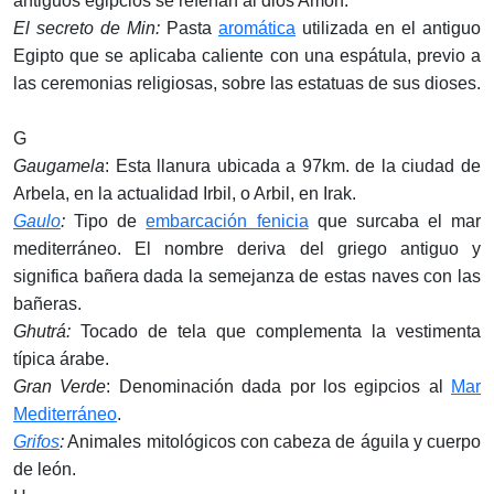
antiguos egipcios se referían al dios Amón.
El secreto de Min:
Pasta
aromática
utilizada en el antiguo
Egipto que se aplicaba caliente con una espátula, previo a
las ceremonias religiosas, sobre las estatuas de sus dioses.
G
Gaugamela
: Esta llanura ubicada a 97km. de la ciudad de
Arbela, en la actualidad Irbil, o Arbil, en Irak.
Gaulo
:
Tipo de
embarcación fenicia
que surcaba el mar
mediterráneo. El nombre deriva del griego antiguo y
significa bañera dada la semejanza de estas naves con las
bañeras.
Ghutrá:
Tocado de tela que complementa la vestimenta
típica árabe.
Gran Verde
: Denominación dada por los egipcios al
Mar
Mediterráneo
.
Grifos
:
Animales mitológicos con cabeza de águila y cuerpo
de león.