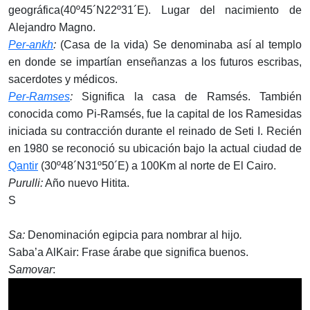
geográfica(40º45´N22º31´E). Lugar del nacimiento de
Alejandro Magno.
Per-ankh
:
(Casa de la vida) Se denominaba así al templo
en donde se impartían enseñanzas a los futuros escribas,
sacerdotes y médicos.
Per-Ramses
:
Significa la casa de Ramsés. También
conocida como Pi-Ramsés, fue la capital de los Ramesidas
iniciada su contracción durante el reinado de Seti I. Recién
en 1980 se reconoció su ubicación bajo la actual ciudad de
Qantir
(30º48´N31º50´E) a 100Km al norte de El Cairo.
Purulli:
Año nuevo Hitita.
S
Sa:
Denominación egipcia para nombrar al hijo
.
Saba’a AlKair: Frase árabe que significa buenos.
Samovar
: