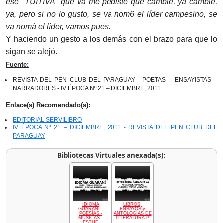
ese "TUITIVA" que va me pediste que cambie, ya cambie,
ya, pero si no lo gusto, se va nom6 el líder campesino, se
va nomá el líder, vamos pues.
Y haciendo un gesto a los demás con el brazo para que lo
sigan se alejó.
Fuente:
REVISTA DEL PEN CLUB DEL PARAGUAY - POETAS – ENSAYISTAS –
NARRADORES - IV ÉPOCA Nº 21 – DICIEMBRE, 2011
Enlace(s) Recomendado(s):
EDITORIAL SERVILIBRO
IV ÉPOCA Nº 21 – DICIEMBRE, 2011 - REVISTA DEL PEN CLUB DEL
PARAGUAY
Bibliotecas Virtuales anexada(s):
IDIOMA
LIBROS,
GUARANÍ -
ENSAYOS y
POESÍAS -
ANTOLOGÍAS DE
MÚSICAS -
LITERATURA P
ESTUD