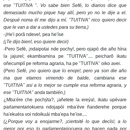
ese "TUITIVA ". Vo sabe bien Sefé, lo diarios dice que
demasiado mucho pique hay allí, pero yo no le dije a el.
Despué noma él me dijo a mí. "TUITIVA" nico quiero decir
que le van a dar a ustedes para su tierra.)
-¡He'i porã ndeve!, pea he'íse
(¡Te dijo bien!, eso quiere decir)
-Pero Sefé, ¡ndaipotai nde pochy!, pero ojapó die año hína
la jajureí; ekambiamina pe "TUITIVA".... peicharõ ikatu
oñecumplí pe reforma agraria, ha pe "TUITIVA" oiko avei.
(
Pero Sefé, ¡no quiero que lo enoje!, pero ya son die año
ina que etamos viniendo de balde, cambiana ese
"TUITIVA" asi a lo mejor se cumple esa reforma agraria, y
ese "TUITIVA" anda también.)
¿Mba'ére che pochýta?, ¡añetete la ereýa!, ikatu upévare
parlamentariokuera ndojapói mba'éve ñanderehe porque
ha'ekuéra voi ndoikuái mba'epa he'ise....
(¿Porque voy a enojarme?, ¡ciertoité lo que decís!, a lo
mejor por eso lo parlamentariocuera no hacen nada por