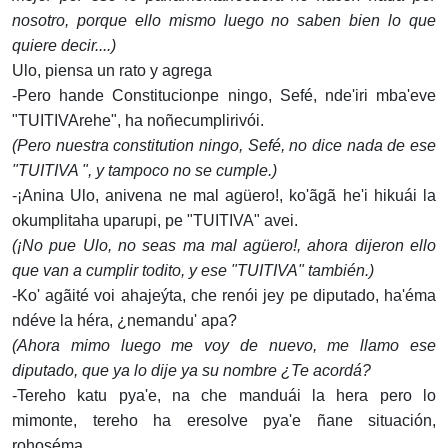
nosotro, porque ello mismo luego no saben bien lo que
quiere decir....)
Ulo, piensa un rato y agrega
-Pero hande Constitucionpe ningo, Sefé, nde'iri mba'eve
"TUITIVArehe", ha noñecumplirivói.
(Pero nuestra constitution ningo, Sefé, no dice nada de ese
"TUITIVA ", y tampoco no se cumple.)
-¡Anina Ulo, anivena ne mal agüero!, ko'ãgã he'i hikuái la
okumplitaha uparupi, pe "TUITIVA" avei.
(¡No pue Ulo, no seas ma mal agüero!, ahora dijeron ello
que van a cumplir todito, y ese "TUITIVA" también.)
-Ko' agãité voi ahajeýta, che renói jey pe diputado, ha'éma
ndéve la héra, ¿nemandu' apa?
(Ahora mimo luego me voy de nuevo, me llamo ese
diputado, que ya lo dije ya su nombre ¿Te acordá?
-Tereho katu pya'e, na che manduái la hera pero lo
mimonte, tereho ha eresolve pya'e ñane situación,
rohoséma.