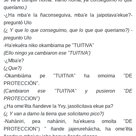
queríamo.)
-¿Ha mba’e la ñaconseguiva, mba'e la jaipotava'ekue?­
preguntó Ulo
(¿ Y que lo que conseguimo, que lo que que queriamo?) -
pregunto Ulo
-Ha'ekuéra niko okambiama pe "TUITIVA"
(Ello ningo ya cambiaron ese "TUITIVA')
-¿Mba'e?
(¿Que?)
-Okambiáma pe "TUITIVA" ha omoima "DE
PROTECCIÓN".
(Cambiaron ese "TUITIVA" y pusieron "DE
PROTECCION")
¿Ha ome'ẽta ñandeve la Yvy, jasolicitava ekue pa?
(¿ Y van a darno la tierra que solicitamo pico?)
-Nahániri, pea nahániri, ha'ekuera omoíta "DE
PROTECCION") " ñande jajerureháicha, ha ome'ẽta