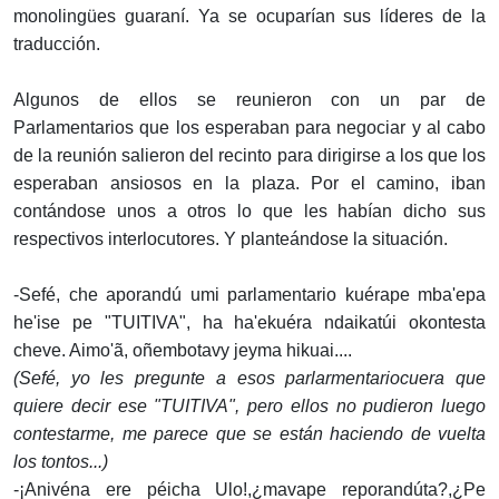
monolingües guaraní. Ya se ocuparían sus líderes de la
traducción.
Algunos de ellos se reunieron con un par de
Parlamentarios que los esperaban para negociar y al cabo
de la reunión salieron del recinto para dirigirse a los que los
esperaban ansiosos en la plaza. Por el camino, iban
contándose unos a otros lo que les habían dicho sus
respectivos interlocutores. Y planteándose la situación.
-Sefé, che aporandú umi parlamentario kuérape mba'epa
he'ise pe "TUITIVA", ha ha'ekuéra ndaikatúi okontesta
cheve. Aimo'ã, oñembotavy jeyma hikuai....
(Sefé, yo les pregunte a esos parlarmentariocuera que
quiere decir ese "TUITIVA", pero ellos no pudieron luego
contestarme, me parece que se están haciendo de vuelta
los tontos...)
-¡Anivéna ere péicha Ulo!,¿mavape reporandúta?,¿Pe