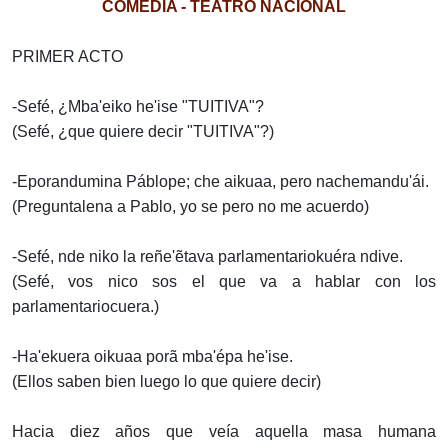
COMEDIA - TEATRO NACIONAL
PRIMER ACTO
-Sefé, ¿Mba'eiko he'ise "TUITIVA"?
(Sefé, ¿que quiere decir "TUITIVA"?)
-Eporandumina Páblope; che aikuaa, pero nachemandu'ái.
(Preguntalena a Pablo, yo se pero no me acuerdo)
-Sefé, nde niko la reñe'ẽtava parlamentariokuéra ndive.
(Sefé, vos nico sos el que va a hablar con los
parlamentariocuera.)
-Ha'ekuera oikuaa porã mba'épa he'ise.
(Ellos saben bien luego lo que quiere decir)
Hacia diez años que veía aquella masa humana