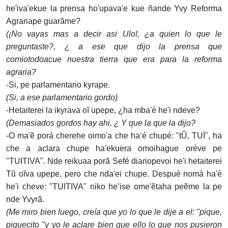
he'iva'ekue la prensa ho'upava'e kue ñande Yvy Reforma
Agrariape guarãme?
(¡No vayas mas a decir asi Ulo!, ¿a quien lo que le
preguntaste?, ¿ a ese que dijo la prensa que
comiotodoacue nuestra tierra que era para la reforma
agraria?
-Si, pe parlamentario kyrape.
(Si, a ese parlamentario gordo)
-Hetaiterei la ikyrava oĩ upepe, ¿ha mba'é he'i ndeve?
(Demasiados gordos hay ahi, ¿ Y que la que la dijo?
-O ma'ẽ porá cherehe oimo'a che ha‘é chupé: "tŨ, TUÏ", ha
che a aclara chupe ha'ekuera omoihague oréve pe
"TUITIVA". Nde reikuaa porã Sefé diariopevoi he'i hetaiterei
Tũ oĩva upepe, pero che nda'ei chupe. Despué nomá ha'é
he'i cheve: "TUITIVA" niko he’ise ome'ẽtaha peẽme la pe
nde Yvyrã.
(Me miro bien luego, creía que yo lo que le dije a el: "pique,
piquecito "y yo le aclare bien que ello lo que nos pusieron