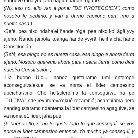
ñandeve mba'yru jaha hagua ñande rógape.
(No, eso no, ello van a poner "DE PROTECCION") como
nosotro le pedimo, y van a darno camione para irno a
nuetra casa.)
-Sefé, pea niko ndaha'ei ñande róga; pea niko ko' ãgã yvy
ajeno. Ñande jaipota koánga ñande yvyrã, he'ihaicha ñane
Constitución.
(Sefé, esa ningo no es nuetra casa, esa ningo e ahora tierra
ajeno. Nosotro queremo ahora para nuetra tierra, como dice
nuestro Constitución.)
-Ha bueno Ulo.... nande gustairamo umi enterope
aconseguiva'ekue, se va noma el líder campesino
upéicharamo. Che he'taitereíma la conseguiva, ha pe
"TUITIVA" nde reyurureva'ekué rocambiá; acambiáma pero
nandegustaramo ndentema la líder campesino agaguive, se
va noma e1 líder, jaha pue.
(Y bueno Ulo, si no lo gusto todo lo que conseguí, se vos
noma el líder campesino entonce. Yo mucho ya conseguí, y