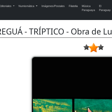
ditoriales
Numismática
Imágenes/Postales
Filatelia
Música
El
Paraguaya
Paraguay
EGUÁ - TRÍPTICO - Obra de Lui