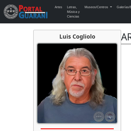
Artes
Letras,
Museos/Centros
Galerías/E
Música y
Ciencias
AR
Luis Cogliolo