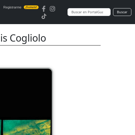
Registrarme
¡Sumate!
Buscar
s Cogliolo