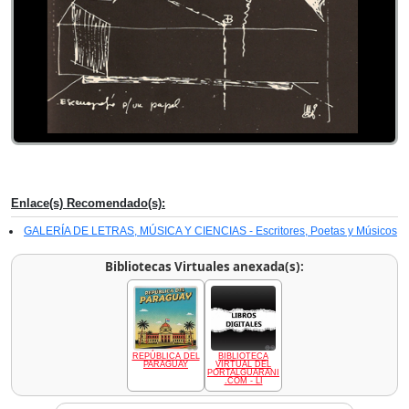
Enlace(s) Recomendado(s):
GALERÍA DE LETRAS, MÚSICA Y CIENCIAS - Escritores, Poetas y Músicos
Bibliotecas Virtuales anexada(s):
REPÚBLICA DEL
BIBLIOTECA
PARAGUAY
VIRTUAL DEL
PORTALGUARANI
.COM - LI