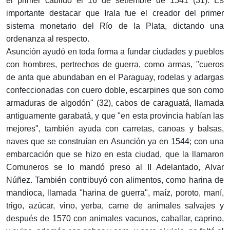
el primer cabildo el 16 de setiembre de 1541 (31). Es
importante destacar que Irala fue el creador del primer
sistema monetario del Río de la Plata, dictando una
ordenanza al respecto.
Asunción ayudó en toda forma a fundar ciudades y pueblos
con hombres, pertrechos de guerra, como armas, "cueros
de anta que abundaban en el Paraguay, rodelas y adargas
confeccionadas con cuero doble, escarpines que son como
armaduras de algodón" (32), cabos de caraguatá, llamada
antiguamente garabatá, y que "en esta provincia habían las
mejores", también ayuda con carretas, canoas y balsas,
naves que se construían en Asunción ya en 1544; con una
embarcación que se hizo en esta ciudad, que la llamaron
Comuneros se lo mandó preso al II Adelantado, Alvar
Núñez. También contribuyó con alimentos, como harina de
mandioca, llamada "harina de guerra", maíz, poroto, maní,
trigo, azúcar, vino, yerba, carne de animales salvajes y
después de 1570 con animales vacunos, caballar, caprino,