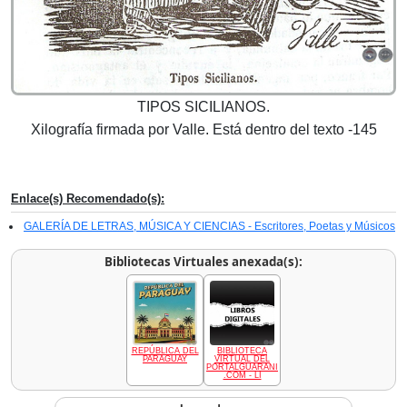
TIPOS SICILIANOS.
Xilografía firmada por Valle. Está dentro del texto -145
Enlace(s) Recomendado(s):
GALERÍA DE LETRAS, MÚSICA Y CIENCIAS - Escritores, Poetas y Músicos
Bibliotecas Virtuales anexada(s):
REPÚBLICA DEL
BIBLIOTECA
PARAGUAY
VIRTUAL DEL
PORTALGUARANI
.COM - LI