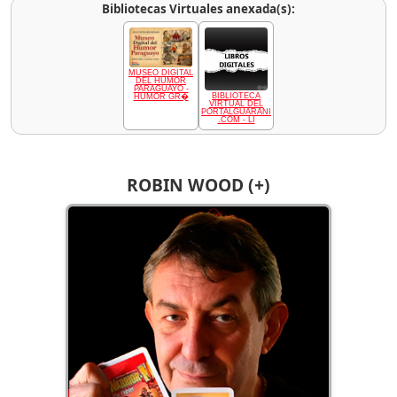
Bibliotecas Virtuales anexada(s):
MUSEO DIGITAL
DEL HUMOR
PARAGUAYO -
BIBLIOTECA
HUMOR GR�
VIRTUAL DEL
PORTALGUARANI
.COM - LI
ROBIN WOOD (+)