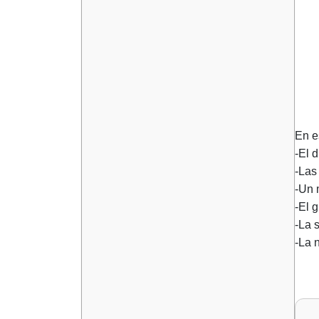
En e
-El d
-Las
-Un 
-El 
-La 
-La 