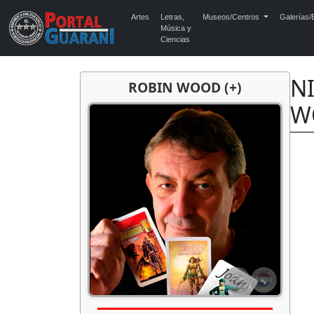
Artes
Letras,
Museos/Centros
Galerías/E
Música y
Ciencias
NI
ROBIN WOOD (+)
W