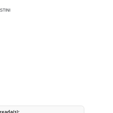
STINI
exada(s):