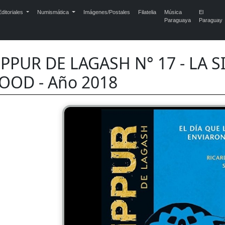
ditoriales
Numismática
Imágenes/Postales
Filatelia
Música
El
Paraguaya
Paraguay
PPUR DE LAGASH N° 17 - LA S
OOD - Año 2018