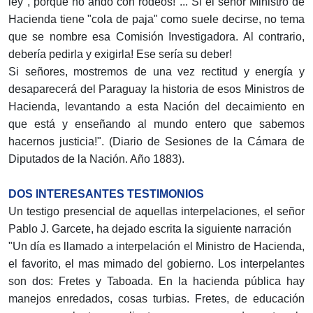
ley", porque no ando con rodeos! ... Si el señor Ministro de
Hacienda tiene "cola de paja" como suele decirse, no tema
que se nombre esa Comisión Investi­gadora. Al contrario,
debería pedirla y exigirla! Ese sería su deber!
Si señores, mostremos de una vez rectitud y energía y
desaparecerá del Paraguay la historia de esos Minis­tros de
Hacienda, levantando a esta Nación del decai­miento en
que está y enseñando al mundo entero que sabemos
hacernos justicia!". (Diario de Sesiones de la Cámara de
Diputados de la Nación. Año 1883).
DOS INTERESANTES TESTIMONIOS
Un testigo presencial de aquellas interpelaciones, el señor
Pablo J. Garcete, ha dejado escrita la siguiente narración
"Un día es llamado a interpelación el Ministro de Hacienda,
el favorito, el mas mimado del gobierno. Los interpelantes
son dos: Fretes y Taboada. En la hacien­da pública hay
manejos enredados, cosas turbias. Fre­tes, de educación