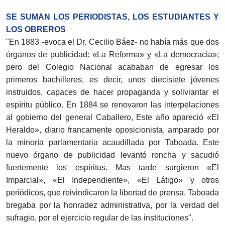
SE SUMAN LOS PERIODISTAS, LOS ESTUDIANTES Y
LOS OBREROS
"En 1883 -evoca el Dr. Cecilio Báez- no había más que dos
órganos de publicidad: «La Reforma» y «La democracia»;
pero del Colegio Nacional acababan de egresar los
primeros bachilleres, es decir, unos dieci­siete jóvenes
instruidos, capaces de hacer propaganda y soliviantar el
espíritu público. En 1884 se renovaron las interpelaciones
al gobierno del general Caballero, Este año apareció «El
Heraldo», diario francamente opo­sicionista, amparado por
la minoría parlamentaria acau­dillada por Taboada. Este
nuevo órgano de publicidad levantó roncha y sacudió
fuertemente los espíritus. Mas tarde surgieron «El
Imparcial», «El Independiente», «El Látigo» y otros
periódicos, que reivindicaron la libertad de prensa. Taboada
bregaba por la honradez adminis­trativa, por la verdad del
sufragio, por el ejercicio re­gular de las instituciones".