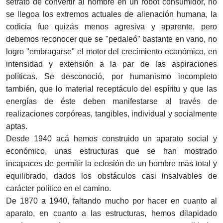
setrató de convertir al hombre en un robot consumidor, no
se llegoa los extremos actuales de alienación humana, la
co­dicia fue quizás menos agresiva y aparente, pero
debemos reconocer que se "pedaleó" bastante en vano, no
logro "embra­garse" el motor del crecimiento económico, en
intensidad y ex­tensión a la par de las aspiraciones
políticas. Se desconoció, por humanismo incompleto
también, que lo material receptáculo del espíritu y que las
energías de éste deben manifestarse al través de
realizaciones corpóreas, tangibles, individual y social­mente
aptas.
Desde 1940 acá hemos construido un aparato social y
económico, unas estructuras que se han mostrado
incapaces de per­mitir la eclosión de un hombre más total y
equilibrado, dados los obstáculos casi insalvables de
carácter político en el camino.
De 1870 a 1940, faltando mucho por hacer en cuanto al
apa­rato, en cuanto a las estructuras, hemos dilapidado