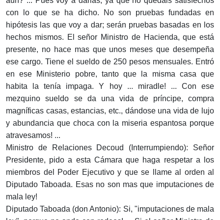
aún? ... Pues voy a darlas, ya que no quedáis satisfechos
con lo que se ha dicho. No son prue­bas fundadas en
hipótesis las que voy a dar; serán pruebas basadas en los
hechos mismos. El señor Mi­nistro de Hacienda, que está
presente, no hace mas que unos meses que desempeña
ese cargo. Tiene el sueldo de 250 pesos mensuales. Entró
en ese Ministerio pobre, tanto que la misma casa que
habita la tenía impaga. Y hoy ... miradle! ... Con ese
mezquino sueldo se da una vida de príncipe, compra
magníficas casas, estan­cias, etc., dándose una vida de lujo
y abundancia que choca con la miseria espantosa porque
atravesamos! ...
Ministro de Relaciones Decoud (Interrumpiendo): Señor
Presidente, pido a esta Cámara que haga respetar a los
miembros del Poder Ejecutivo y que se llame al orden al
Diputado Taboada. Esas no son mas que im­putaciones de
mala ley!
Diputado Taboada (don Antonio): Si, "imputaciones de mala