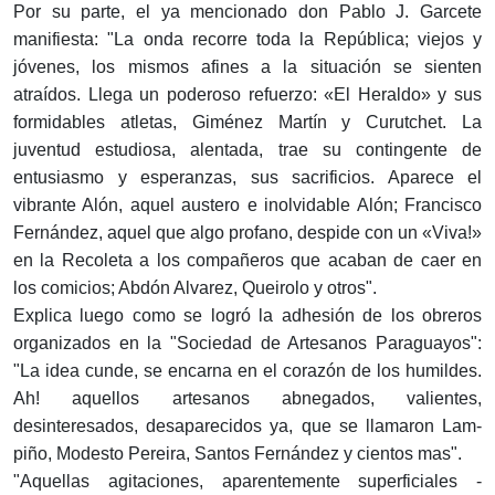
Por su parte, el ya mencionado don Pablo J. Garcete
manifiesta: "La onda recorre toda la República; viejos y
jóvenes, los mismos afines a la situación se sienten
atraídos. Llega un poderoso refuerzo: «El Heraldo» y sus
formidables atletas, Giménez Martín y Curutchet. La
juventud estudiosa, alentada, trae su contingente de
entusiasmo y esperanzas, sus sacrificios. Aparece el
vibrante Alón, aquel austero e inolvidable Alón; Fran­cisco
Fernández, aquel que algo profano, despide con un «Viva!»
en la Recoleta a los compañeros que acaban de caer en
los comicios; Abdón Alvarez, Queirolo y otros".
Explica luego como se logró la adhesión de los obre­ros
organizados en la "Sociedad de Artesanos Paragua­yos":
"La idea cunde, se encarna en el corazón de los humildes.
Ah! aquellos artesanos abnegados, valientes,
desinteresados, desaparecidos ya, que se llamaron Lam­
piño, Modesto Pereira, Santos Fernández y cientos mas".
"Aquellas agitaciones, aparentemente superficiales -