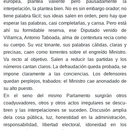
europea, plantea valiente pero pausa­damente la
interpelación, la plantea bien. No es sin embargo orador; no
tiene palabra fácil; sus ideas salen en orden, pero hay que
esperar las palabras, casi com­pletarlas, y cansa. Pero está
ahí su formidable reserva, ese Diputado venido de
Villarrica, Antonio Taboada, alma de contextura recia como
su cuerpo. Su voz tonante, sus palabras cálidas, claras y
precisas, caen como torrentes sobre el engreído Ministro.
Va recto al obje­tivo. Salen a reducir las partidas y los
números cantan claros. La defraudación queda probada, se
impone cla­ramente a las conciencias. Los defensores
quedan per­plejos, trabados: el Ministro cae anonadado de
su alto puesto.
En el seno del mismo Parlamento surgirán otros
coadyuvadores, otros y otros actos irregulares se descu­
bren y las interpelaciones se suceden. Discusión amplia
dela cosa pública, luz, honestidad en la administra­ción,
responsabilidad, libertad electoral, idoneidad en los