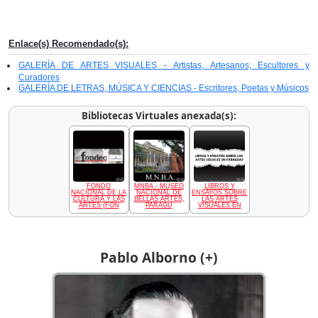
Enlace(s) Recomendado(s):
GALERÍA DE ARTES VISUALES - Artistas, Artesanos, Escultores y
Curadores
GALERÍA DE LETRAS, MÚSICA Y CIENCIAS - Escritores, Poetas y Músicos
Bibliotecas Virtuales anexada(s):
FONDO
MNBA - MUSEO
LIBROS Y
NACIONAL DE LA
NACIONAL DE
ENSAYOS SOBRE
CULTURA Y LAS
BELLAS ARTES,
LAS ARTES
ARTES (FON
PARAGU
VISUALES EN
Pablo Alborno (+)