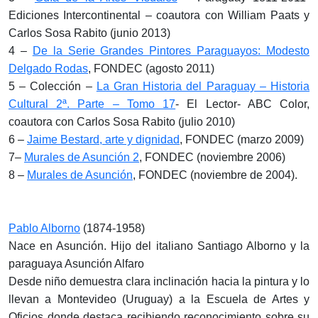
Ediciones Intercontinental – coautora con William Paats y
Carlos Sosa Rabito (junio 2013)
4 –
De la Serie Grandes Pintores Paraguayos: Modesto
Delgado Rodas
, FONDEC (agosto 2011)
5 – Colección –
La Gran Historia del Paraguay – Historia
Cultural 2ª. Parte – Tomo 17
- El Lector- ABC Color,
coautora con Carlos Sosa Rabito (julio 2010)
6 –
Jaime Bestard, arte y dignidad
, FONDEC (marzo 2009)
7–
Murales de Asunción 2
, FONDEC (noviembre 2006)
8 –
Murales de Asunción
, FONDEC (noviembre de 2004).
Pablo Alborno
(1874-1958)
Nace en Asunción. Hijo del italiano Santiago Alborno y la
paraguaya Asunción Alfaro
Desde niño demuestra clara inclinación hacia la pintura y lo
llevan a Montevideo (Uruguay) a la Escuela de Artes y
Oficios donde destaca recibiendo reconocimiento sobre su