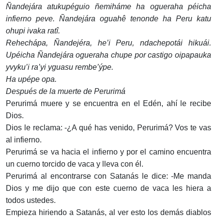
Ñandejára atukupéguio ñemiháme ha ogueraha péicha
infierno peve. Ñandejára oguahê tenonde ha Peru katu
ohupi ivaka ratî.
Rehechápa, Ñandejéra, he’i Peru, ndachepotái hikuái.
Upéicha Ñandejára ogueraha chupe por castigo oipapauka
yvyku’i ra’yi yguasu rembe’ýpe.
Ha upépe opa.
Después de la muerte de Perurimá
Perurimá muere y se encuentra en el Edén, ahí le recibe
Dios.
Dios le reclama: -¿A qué has venido, Perurimá? Vos te vas
al infierno.
Perurimá se va hacia el infierno y por el camino encuentra
un cuerno torcido de vaca y lleva con él.
Perurimá al encontrarse con Satanás le dice: -Me manda
Dios y me dijo que con este cuerno de vaca les hiera a
todos ustedes.
Empieza hiriendo a Satanás, al ver esto los demás diablos