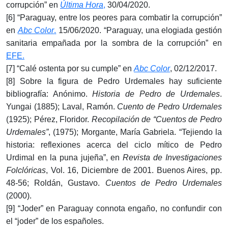
corrupción” en
Última Hora
,
30/04/2020.
[6] “Paraguay, entre los peores para combatir la corrupción”
en
Abc Color
.
15/06/2020. “Paraguay, una elogiada gestión
sanitaria empañada por la sombra de la corrupción” en
EFE.
[7] “Calé ostenta por su cumple” en
Abc Color
, 02/12/2017.
[8] Sobre la figura de Pedro Urdemales hay suficiente
bibliografía: Anónimo.
Historia de Pedro de Urdemales
.
Yungai (1885); Laval, Ramón.
Cuento de Pedro Urdemales
(1925); Pérez, Floridor.
Recopilación de “Cuentos de Pedro
Urdemales”
, (1975); Morgante, María Gabriela. “Tejiendo la
historia: reflexiones acerca del ciclo mítico de Pedro
Urdimal en la puna jujeña”, en
Revista de Investigaciones
Folclóricas
, Vol. 16, Diciembre de 2001. Buenos Aires, pp.
48-56; Roldán, Gustavo.
Cuentos de Pedro Urdemales
(2000).
[9] “Joder” en Paraguay connota engaño, no confundir con
el “joder” de los españoles.