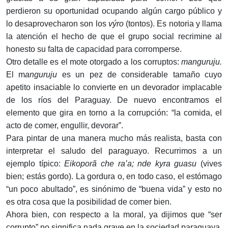
perdieron su oportunidad ocupando algún cargo público y
lo desaprovecharon son los
výro
(tontos). Es notoria y llama
la atención el hecho de que el grupo social recrimine al
honesto su falta de capacidad para corromperse.
Otro detalle es el mote otorgado a los corruptos:
manguruju.
El m
anguruju
es un pez de considerable tamaño cuyo
apetito insaciable lo convierte en un devorador implacable
de los ríos del Paraguay. De nuevo encontramos el
elemento que gira en torno a la corrupción: “la comida, el
acto de comer, engullir, devorar”.
Para pintar de una manera mucho más realista, basta con
interpretar el saludo del paraguayo. Recurrimos a un
ejemplo típico:
Eikoporã che ra’a; nde kyra guasu
(vives
bien; estás gordo). La gordura o, en todo caso, el estómago
“un poco abultado”, es sinónimo de “buena vida” y esto no
es otra cosa que la posibilidad de comer bien.
Ahora bien, con respecto a la moral, ya dijimos que “ser
corrupto” no significa nada grave en la sociedad paraguaya,