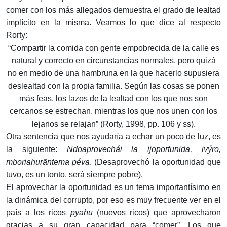
comer con los más allegados demuestra el grado de lealtad
implícito en la misma. Veamos lo que dice al respecto
Rorty:
“Compartir la comida con gente empobrecida de la calle es
natural y correcto en circunstancias normales, pero quizá
no en medio de una hambruna en la que hacerlo supusiera
deslealtad con la propia familia. Según las cosas se ponen
más feas, los lazos de la lealtad con los que nos son
cercanos se estrechan, mientras los que nos unen con los
lejanos se relajan” (Rorty, 1998, pp. 106 y ss).
Otra sentencia que nos ayudaría a echar un poco de luz, es
la siguiente:
Ndoaprovechái la ijoportunida, ivýro,
mboriahurãntema péva
. (Desaprovechó la oportunidad que
tuvo, es un tonto, será siempre pobre).
El aprovechar la oportunidad es un tema importantísimo en
la dinámica del corrupto, por eso es muy frecuente ver en el
país a los ricos
pyahu
(nuevos ricos) que aprovecharon
gracias a su gran capacidad para “comer”. Los que