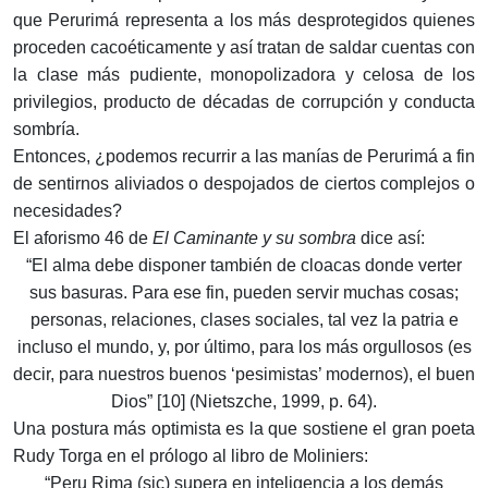
que Perurimá representa a los más desprotegidos quienes
proceden cacoéticamente y así tratan de saldar cuentas con
la clase más pudiente, monopolizadora y celosa de los
privilegios, producto de décadas de corrupción y conducta
sombría.
Entonces, ¿podemos recurrir a las manías de Perurimá a fin
de sentirnos aliviados o despojados de ciertos complejos o
necesidades?
El aforismo 46 de
El Caminante y su sombra
dice así:
“El alma debe disponer también de cloacas donde verter
sus basuras. Para ese fin, pueden servir muchas cosas;
personas, relaciones, clases sociales, tal vez la patria e
incluso el mundo, y, por último, para los más orgullosos (es
decir, para nuestros buenos ‘pesimistas’ modernos), el buen
Dios” [10] (Nietszche, 1999, p. 64).
Una postura más optimista es la que sostiene el gran poeta
Rudy Torga en el prólogo al libro de Moliniers:
“Peru Rima (sic) supera en inteligencia a los demás