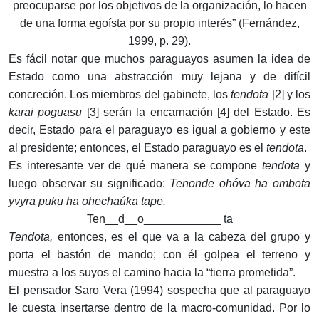
preocuparse por los objetivos de la organización, lo hacen
de una forma egoísta por su propio interés” (Fernández,
1999, p. 29).
Es fácil notar que muchos paraguayos asumen la idea de
Estado como una abstracción muy lejana y de difícil
concreción. Los miembros del gabinete, los
tendota
[2] y los
karai poguasu
[3] serán la encarnación [4] del Estado. Es
decir, Estado para el paraguayo es igual a gobierno y este
al presidente; entonces, el Estado paraguayo es el
tendota
.
Es interesante ver de qué manera se compone
tendota
y
luego observar su significado:
Tenonde ohóva ha ombota
yvyra puku ha ohechaúka tape.
Ten__d__o____________ ta
Tendota,
entonces, es el que va a la cabeza del grupo y
porta el bastón de mando; con él golpea el terreno y
muestra a los suyos el camino hacia la “tierra prometida”.
El pensador Saro Vera (1994) sospecha que al paraguayo
le cuesta insertarse dentro de la macro-comunidad. Por lo