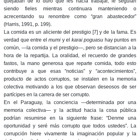
quejaban de lo duro que les hacía trabajar, le seguían
siendo fieles mientras continuara manteniendo o
acrecentando su renombre como “gran abastecedor”
(Harris, 1991, p. 199).
La comida es un aliciente del prestigio [7] y de la fama. Es
verdad que entre el
mumi
y el
karai poguasu
hay puntos en
común,
—
la comida y el prestigio
—
, pero se distancian a la
hora de la repartija. La oralidad, el recuerdo de grandes
fastos, la mano generosa que reparte comida, todo esto
contribuye a que esas “noticias” y “acontecimientos”,
producto de actos corruptos, se instalen en la memoria
colectiva motivando a los que observan deseosos de ser
partícipes en la carrera de ser corrupto.
En el Paraguay, la conciencia
—
determinada por una
memoria colectiva
—
y la actitud hacia la cosa pública
podrían resumirse en la siguiente frase: “Denme una
oportunidad y seré más corrupto que todos ustedes”. La
corrupción hiere vivamente la imaginación popular y la