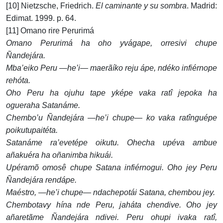
[10] Nietzsche, Friedrich.
El caminante y su sombra
. Madrid:
Edimat. 1999. p. 64.
[11] Omano rire Perurimá
Omano Perurimá ha oho yvágape, orresivi chupe
Ñandejára.
Mba’eiko Peru —he’i— maerãíko reju ápe, ndéko infiérnope
rehóta.
Oho Peru ha ojuhu tape yképe vaka ratî jepoka ha
ogueraha Satanáme.
Chembo’u Ñandejára —he’i chupe— ko vaka ratînguépe
poikutupaitéta.
Satanáme ra’evetépe oikutu. Ohecha upéva ambue
añakuéra ha oñanimba hikuái.
Upéramõ omosê chupe Satana infiérnogui. Oho jey Peru
Ñandejára rendápe.
Maéstro, —he’i chupe— ndachepotái Satana, chembou jey.
Chembotavy hína nde Peru, jaháta chendive. Oho jey
añaretãme Ñandejára ndivei. Peru ohupi ivaka ratî,