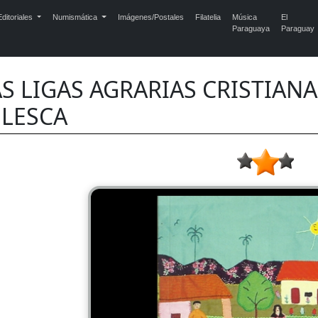
ditoriales
Numismática
Imágenes/Postales
Filatelia
Música
El
Paraguaya
Paraguay
S LIGAS AGRARIAS CRISTIANAS
ELESCA