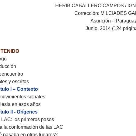
HERIB CABALLERO CAMPOS / IG
Corrección: MILCIADES 
Asunción – Paragua
Junio, 2014 (124 págin
TENIDO
ogo
oducción
eencuentro
tes y escritos
tulo I – Contexto
movimientos sociales
glesia en esos años
tulo II - Orígenes
- LAC: los primeros pasos
a la conformación de las LAC
 pasaba en otros lugares?