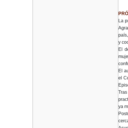
PR
La p
Agra
país
y co
El d
muje
conf
El a
el C
Epis
Tras
prac
ya m
Post
cerc
Asun