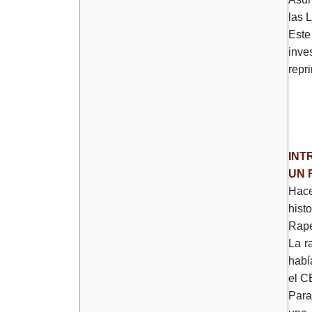
las 
Este
inve
repr
INT
UN 
Hace
hist
Rap
La r
habí
el C
Para