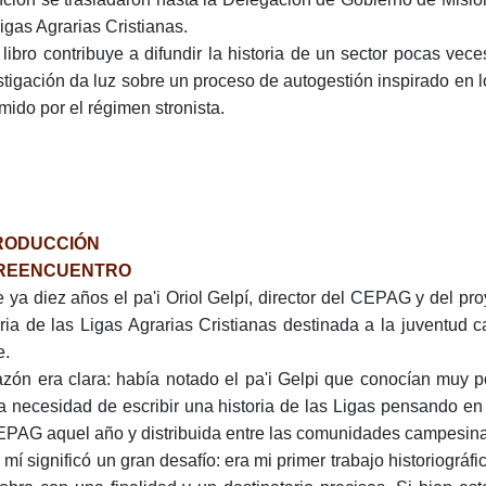
Ligas Agrarias Cristianas.
 libro contribuye a difundir la historia de un sector pocas vec
stigación da luz sobre un proceso de autogestión inspirado en l
imido por el régimen stronista.
RODUCCIÓN
REENCUENTRO
 ya diez años el pa'i Oriol Gelpí, director del CEPAG y del pr
oria de las Ligas Agrarias Cristianas destinada a la juventud
e.
azón era clara: había notado el pa'i Gelpi que conocían muy 
a necesidad de escribir una historia de las Ligas pensando en 
EPAG aquel año y distribuida entre las comunidades campesina
 mí significó un gran desafío: era mi primer trabajo historiográ