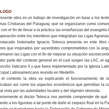
ÓLOGO
resente obra es un trabajo de investigación en base a los test
rias Cristianas del Paraguay, que se organizaron como comun
, con el fin de llevar a la práctica las enseñanzas del evangelio
operación entre los miembros que integraban las Ligas Agrarias
estacado historiador Ignacio Telesca presenta en este libro
res que inspirados por sacerdotes comprometidos con la angus
ormaron las Ligas con el fin de mejorar su situación socioecon
utor parte del contexto general en el cual surgen las LAC, el a
oncilio Vaticano II y que fuera implementado por la Iglesia Lat
copal Latinoamericano reunido en Medellín.
 el contexto la obra va explicando el funcionamiento de la
ticaban así como los aspectos económicos que permitían la c
al vista por las autoridades locales y del régimen stronista.
eriormente el doctor Telesca nos permite comprender de qué 
ando a los liguistas a tal punto de darle el zarpazo final en la
ción se trasladaron hasta la Delegación de Gobierno de Misione