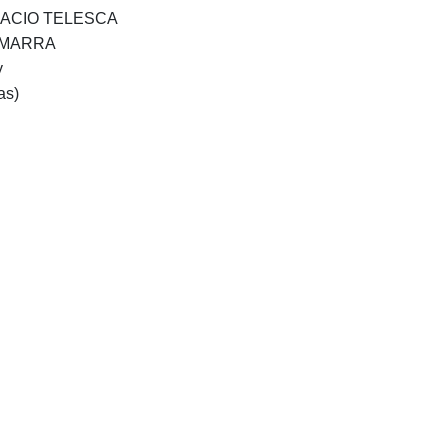
NACIO TELESCA
GAMARRA
y
as)