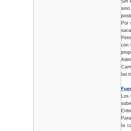
Sin 
sino
post
Por 
saca
Pero
con 
prop
Adem
Camp
las 
Fuen
Los 
sobr
Entr
Para
la c