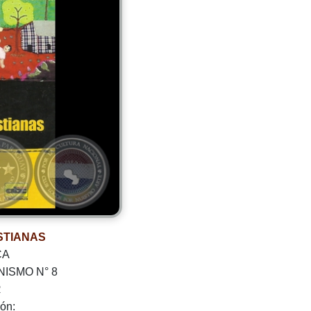
STIANAS
CA
NISMO N° 8
R
ión: