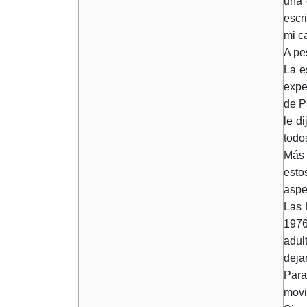
una 
escr
mi c
A pe
La e
expe
de P
le d
todos
Más 
esto
aspe
Las 
1976
adul
deja
Para
movi