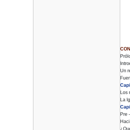
CON
Pról
Intr
Un r
Fuen
Capí
Los 
La I
Capí
Pre 
Haci
¿Qué