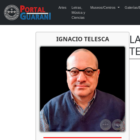
Artes
Letras,
Museos/Centros
Galerías/E
Música y
Ciencias
LA
IGNACIO TELESCA
T