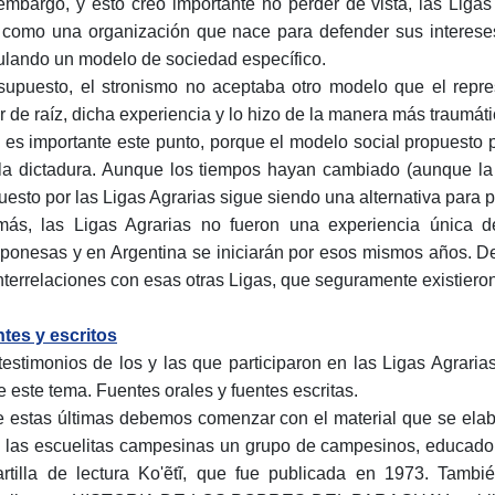
embargo, y esto creo importante no perder de vista, las Liga
 como una organización que nace para defender sus intereses
ulando un modelo de sociedad específico.
supuesto, el stronismo no aceptaba otro modelo que el repres
r de raíz, dicha experiencia y lo hizo de la manera más traumát
 es importante este punto, porque el modelo social propuesto p
la dictadura. Aunque los tiempos hayan cambiado (aunque la 
uesto por las Ligas Agrarias sigue siendo una alternativa para p
ás, las Ligas Agrarias no fueron una experiencia única de
onesas y en Argentina se iniciarán por esos mismos años. D
interrelaciones con esas otras Ligas, que seguramente existieron
tes y escritos
testimonios de los y las que participaron en las Ligas Agraria
e este tema. Fuentes orales y fuentes escritas.
e estas últimas debemos comenzar con el material que se elabo
 las escuelitas campesinas un grupo de campesinos, educadore
artilla de lectura Ko'ẽtĩ, que fue publicada en 1973. Tamb