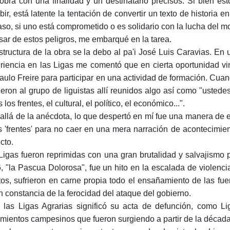
obra con una finalidad y un destinatario precisos. Si bien est
ibir, está latente la tentación de convertir un texto de histori
aso, si uno está comprometido o es solidario con la lucha del 
sar de estos peligros, me embarqué en la tarea.
structura de la obra se la debo al pa'i José Luis Caravias. En 
riencia en las Ligas me comentó que en cierta oportunidad v
aulo Freire para participar en una actividad de formación. Cua
ijeron al grupo de liguistas allí reunidos algo así como "usted
 los frentes, el cultural, el político, el económico...".
allá de la anécdota, lo que despertó en mí fue una manera de en
s 'frentes' para no caer en una mera narración de acontecimien
cto.
Ligas fueron reprimidas con una gran brutalidad y salvajismo 
, "la Pascua Dolorosa", fue un hito en la escalada de violenci
tos, sufrieron en carne propia todo el ensañamiento de las fue
n constancia de la ferocidad del ataque del gobierno.
 las Ligas Agrarias significó su acta de defunción, como L
mientos campesinos que fueron surgiendo a partir de la década