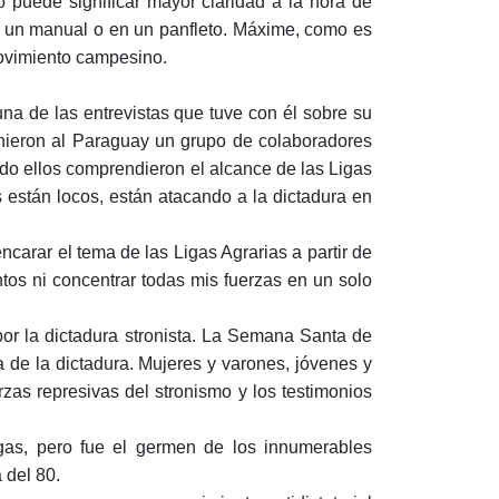
o puede significar mayor claridad a la hora de
a en un manual o en un panfleto. Máxime, como es
movimiento campesino.
una de las entrevistas que tuve con él sobre su
inieron al Paraguay un grupo de colaboradores
ndo ellos comprendieron el alcance de las Ligas
es están locos, están atacando a la dictadura en
carar el tema de las Ligas Agrarias a partir de
tos ni concentrar todas mis fuerzas en un solo
por la dictadura stronista. La Semana Santa de
a de la dictadura. Mujeres y varones, jóvenes y
rzas represivas del stronismo y los testimonios
igas, pero fue el germen de los innumerables
 del 80.