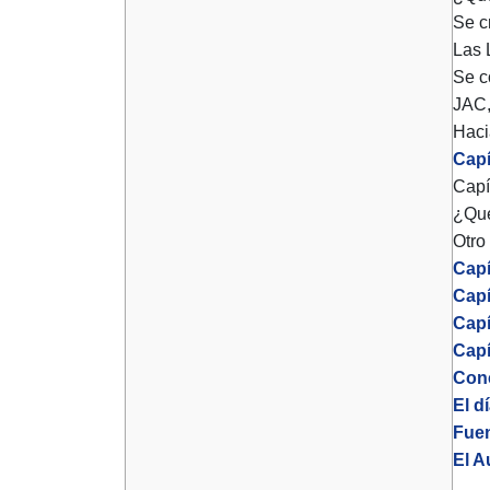
Se c
Las 
Se c
JAC,
Haci
Capít
Capí
¿Qué
Otro
Capí
Capí
Capí
Capí
Con
El d
Fue
El A