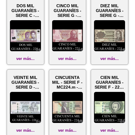
DOS MIL
CINCO MIL
DIEZ MIL
GUARANÍES -
GUARANÍES -
GUARANÍES -
SERIE C -
SERIE G -
SERIE G -
229.c -
221.o -
223.q -
FIRMAS:
FIRMAS:
FIRMAS:
JORGE
JORGE
JORGE
VILLALBA -
VILLALBA - ...
VILLALBA -
JO...
J...
ver más...
ver más...
ver más...
VEINTE MIL
CINCUENTA
CIEN MIL
GUARANÍES -
MIL - SERIE F -
GUARANÍES -
SERIE D -
MC224.m -
SERIE F - 225.f
226.c -
FIRMAS:
- FIRMA:
FIRMAS:
JORGE
JORGE
JORGE
VILLABA -
VILLALBA -
VILLALBA -...
JORGE...
JO...
ver más...
ver más...
ver más...