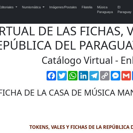
ditoriales
Numismática
Imágenes/Postales
Filatelia
Música
El
Paraguaya
Paraguay
TUAL DE LAS FICHAS, V
EPÚBLICA DEL PARAGUAY
Catálogo Virtual - En
Facebook
Twitter
WhatsApp
LinkedIn
Telegram
Copy
Mess
Link
FICHA DE LA CASA DE MÚSICA MA
TOKENS, VALES Y FICHAS DE LA REPÚBLICA