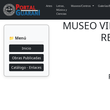
Artes
Letras,
Museos/Centros
Galerías/E
Música y
Ciencias
MUSEO VIR
R
📁 Menú
Inicio
Obras Publicadas
Catálogo - Enlaces