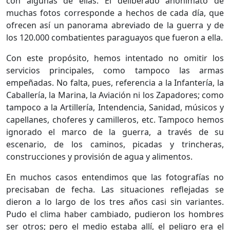
con algunas de ellas. El deliberado anonimato de
muchas fotos corresponde a hechos de cada día, que
ofrecen así un panorama abreviado de la gue­rra y de
los 120.000 combatientes paraguayos que fueron a ella.
Con este propósito, hemos intentado no omitir los
servicios principales, como tampoco las armas
empeñadas. No falta, pues, referen­cia a la Infantería, la
Caballería, la Marina, la Aviación ni los Zapadores; como
tampoco a la Artillería, Intendencia, Sanidad, músicos y
capellanes, choferes y camilleros, etc. Tampo­co hemos
ignorado el marco de la guerra, a través de su
escenario, de los caminos, picadas y trincheras,
construcciones y provisión de agua y alimentos.
En muchos casos entendimos que las foto­grafías no
precisaban de fecha. Las situaciones reflejadas se
dieron a lo largo de los tres años casi sin variantes.
Pudo el clima haber cambia­do, pudieron los hombres
ser otros; pero el medio estaba allí, el peligro era el