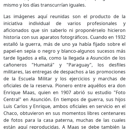
mismo y los días transcurrían iguales.
Las imágenes aquí reunidas son el produc­to de la
iniciativa individual de varios profe­sionales y
aficionados que sin saberlo ni pro­ponérselo hicieron
historia con sus aparatos fotográficos. Cuando en 1932
estalló la gue­rra, más de uno ya había fijado sobre el
pa­pel-en sepia o negro y blanco-algunos su­cesos más
tarde ligados a ella, como la llegada a Asunción de los
cañoneros "Humaitá" y "Paraguay", los desfiles
militares, las entregas de despachos a las promociones
de la Escuela Militar y los ejercicios y marchas de
oficiales de la reserva. Pionero entre aquéllos era don
Enrique Maas, quien en 1907 abrió su estu­dio "Foto
Central" en Asunción. En tiempos de guerra, sus hijos
Luis Carlos y Enrique, ambos oficiales en servicio en el
Chaco, ob­tuvieron en sus momentos libres centenares
de fotos para la casa paterna, muchas de las cuales
están aquí reproducidas. A Maas se de­be también la