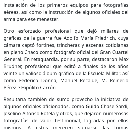
instalación de los primeros equi­pos para fotografías
aéreas, así como la ins­trucción de algunos oficiales del
arma para ese menester.
Otro esforzado profesional que dejó milla­res de
gráficas de la guerra fue Adolfo María Friedrich, cuya
cámara captó fortines, trin­cheras y escenas cotidianas
en pleno Chaco como fotógrafo oficial del Gran Cuartel
Ge­neral. En retaguardia, por su parte, destaca­ron Max
Brudner, profesional que editó a fi­nales de los años
veinte un valioso álbum grá­fico de la Escuela Militar, así
como Federico Donna, Manuel Recalde, M. Reinerio
Pérez e Hipólito Carrón.
Resultaría también de sumo provecho la iniciativa de
algunos oficiales aficionados, como Guido Chase Sardi,
Joselino Alfonso Rotela y otros, que dejaron numerosas
foto­grafías de valor testimonial, logradas por ellos
mismos. A estos merecen sumarse las tomas