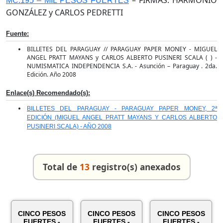
– FIRMAS: HARMONIO
MC.195 – MIL PESOS FUERTES
GONZÁLEZ y CARLOS PEDRETTI
Fuente:
BILLETES DEL PARAGUAY // PARAGUAY PAPER MONEY - MIGUEL
ANGEL PRATT MAYANS y CARLOS ALBERTO PUSINERI SCALA ( ) -
NUMISMATICA INDEPENDENCIA S.A. - Asunción – Paraguay . 2da.
Edición. Año 2008
Enlace(s) Recomendado(s):
BILLETES DEL PARAGUAY - PARAGUAY PAPER MONEY, 2ª
EDICIÓN (MIGUEL ANGEL PRATT MAYANS Y CARLOS ALBERTO
PUSINERI SCALA) - AÑO 2008
Total de
13
registro(s) anexados
CINCO PESOS
CINCO PESOS
CINCO PESOS
FUERTES -
FUERTES -
FUERTES -