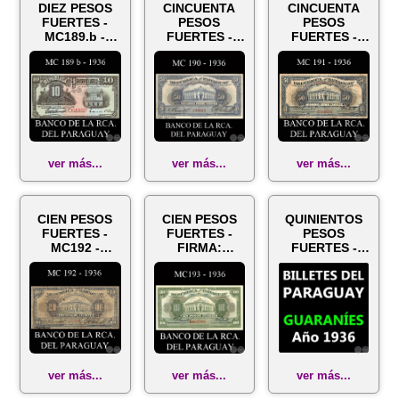
DIEZ PESOS
CINCUENTA
CINCUENTA
FUERTES -
PESOS
PESOS
MC189.b -
FUERTES -
FUERTES -
FIRMA:
MC190 -
MC191 -
EVELIO
FIRMAS:
FIRMA:
GONZÁLEZ –
HARMONIO
HARMONIO
FRANCISCO...
GONZÁLEZ -
GONZÁLEZ -
CAR...
CARL...
ver más...
ver más...
ver más...
CIEN PESOS
CIEN PESOS
QUINIENTOS
FUERTES -
FUERTES -
PESOS
MC192 -
FIRMA:
FUERTES -
FIRMA:
HARMONIO
MC194 -
HARMONIO
GONZÁLEZ -
FIRMA:
GONZÁLEZ -
CARLOS
HARMONIO
CARLOS PE...
PEDRETTI
GONZÁLEZ -
CAR...
ver más...
ver más...
ver más...