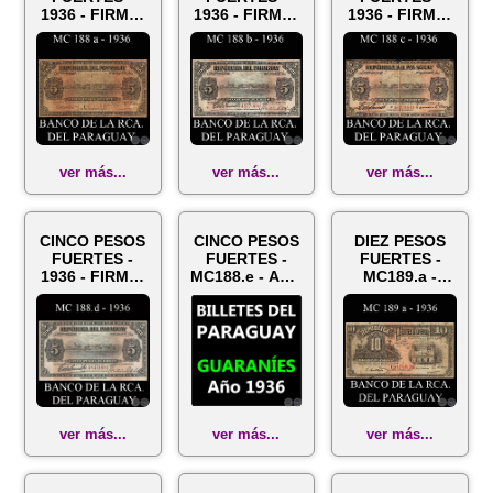
1936 - FIRMA:
1936 - FIRMA:
1936 - FIRMA:
CIRILO
EVELIO
EVELIO
MILLERES –
GONZÁLEZ -
GONZÁLEZ -
FRANCISCO
HORACIO
FRANCISCO
C...
CAR...
C...
ver más...
ver más...
ver más...
CINCO PESOS
CINCO PESOS
DIEZ PESOS
FUERTES -
FUERTES -
FUERTES -
1936 - FIRMA:
MC188.e - AÑO
MC189.a -
EVELIO
1936
FIRMA: CIRILO
GONZÁLEZ -
MILLERES –
..............
FRANCISCO...
ver más...
ver más...
ver más...