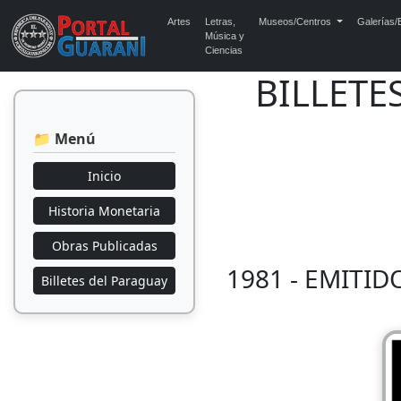
Artes
Letras,
Museos/Centros
Galerías/E
Música y
Ciencias
BILLETE
📁 Menú
Inicio
Historia Monetaria
Obras Publicadas
1981 - EMITID
Billetes del Paraguay