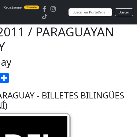
Registrarme
¡Sumate!
Buscar
 2011 / PARAGUAYAN
Y
uay
enger
Gmail
Compartir
ARAGUAY - BILLETES BILINGÜES
Í)