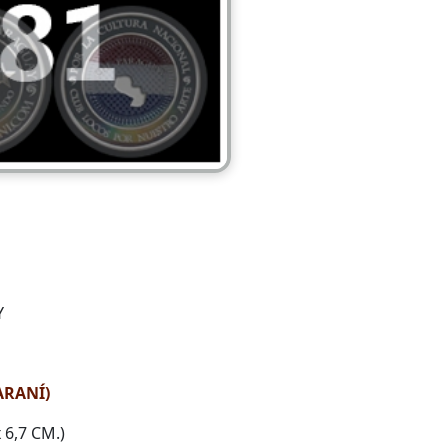
Y
ARANÍ)
6,7 CM.)