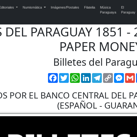
ditoriales
Numismática
Imágenes/Postales
Filatelia
Música
El
Paraguaya
Paraguay
S DEL PARAGUAY 1851 -
PAPER MONE
Billetes del Parag
Facebook
Twitter
WhatsApp
LinkedIn
Telegram
Copy
Mess
Link
OS POR EL BANCO CENTRAL DEL P
(ESPAÑOL - GUARAN