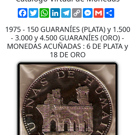
Facebook
Twitter
WhatsApp
LinkedIn
Telegram
Copy
Messenger
Gmail
Comparti
Link
1975 - 150 GUARANÍES (PLATA) y 1.500
- 3.000 y 4.500 GUARANÍES (ORO) -
MONEDAS ACUÑADAS : 6 DE PLATA y
18 DE ORO