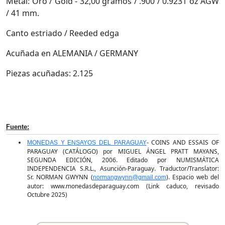
Metal: Oro / Gold - 32,00 gramos / .900 / 0.9231 oz AGW
/ 41 mm.
Canto estriado / Reeded edga
Acuñada en ALEMANIA / GERMANY
Piezas acuñadas: 2.125
Fuente:
- COINS AND ESSAIS OF
MONEDAS Y ENSAYOS DEL PARAGUAY
PARAGUAY (CATÁLOGO) por MIGUEL ÁNGEL PRATT MAYANS,
SEGUNDA EDICIÓN, 2006. Editado por NUMISMÁTICA
INDEPENDENCIA S.R.L., Asunción-Paraguay. Traductor/Translator:
Sr. NORMAN GWYNN (
). Espacio web del
normangwynn@gmail.com
autor: www.monedasdeparaguay.com (Link caduco, revisado
Octubre 2025)