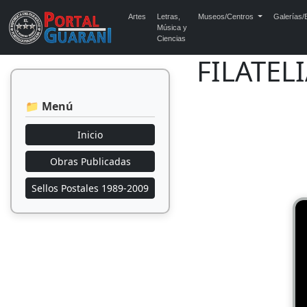
Artes
Letras,
Museos/Centros
Galerías/E
Música y
Ciencias
FILATEL
📁 Menú
Inicio
Obras Publicadas
Sellos Postales 1989-2009