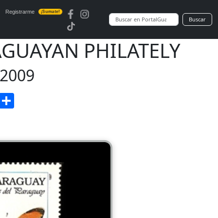
Registrarme
¡Sumate!
Buscar
RAGUAYAN PHILATELY
-2009
enger
Gmail
Compartir