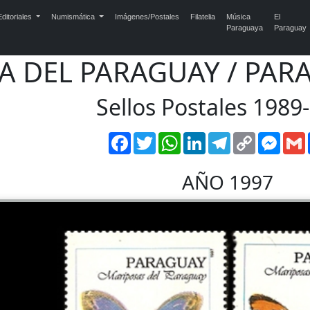
ditoriales
Numismática
Imágenes/Postales
Filatelia
Música
El
Paraguaya
Paraguay
IA DEL PARAGUAY / PA
Sellos Postales 1989
Facebook
Twitter
WhatsApp
LinkedIn
Telegram
Copy
Mess
Link
AÑO 1997