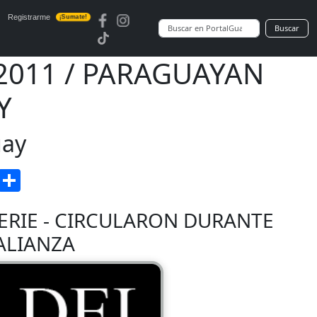
Registrarme
¡Sumate!
Buscar
 2011 / PARAGUAYAN
Y
uay
enger
Gmail
Compartir
SERIE - CIRCULARON DURANTE
 ALIANZA