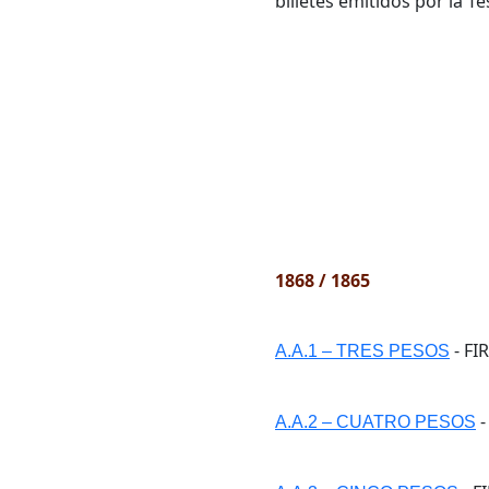
billetes emitidos por la T
1868 / 1865
- FI
A.A.1 – TRES PESOS
-
A.A.2 – CUATRO PESOS