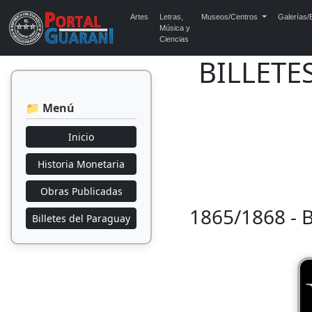
Artes
Letras,
Museos/Centros
Galerías/E
Música y
Ciencias
BILLETE
📁 Menú
Inicio
Historia Monetaria
Obras Publicadas
1865/1868 -
Billetes del Paraguay