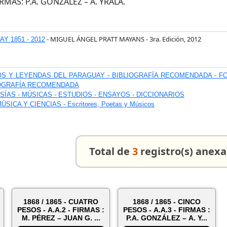
IRMAS: P.A. GONZÁLEZ – A. YRALA.
- MIGUEL ÁNGEL PRATT MAYANS - 3ra. Edición, 2012
Y 1851 - 2012
S Y LEYENDAS DEL PARAGUAY - BIBLIOGRAFÍA RECOMENDADA - FO
IOGRAFÍA RECOMENDADA
SÍAS - MÚSICAS - ESTUDIOS - ENSAYOS - DICCIONARIOS
SICA Y CIENCIAS - Escritores, Poetas y Músicos
Total de
3
registro(s) anex
1868 / 1865 - CUATRO
1868 / 1865 - CINCO
PESOS - A.A.2 - FIRMAS :
PESOS - A.A.3 - FIRMAS :
M. PÉREZ – JUAN G. ...
P.A. GONZÁLEZ – A. Y...