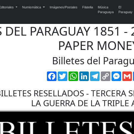
ditoriales
Numismática
Imágenes/Postales
Filatelia
Música
El
Paraguaya
Paraguay
S DEL PARAGUAY 1851 -
PAPER MONE
Billetes del Parag
Facebook
Twitter
WhatsApp
LinkedIn
Telegram
Copy
Mess
Link
 BILLETES RESELLADOS - TERCERA 
LA GUERRA DE LA TRIPLE