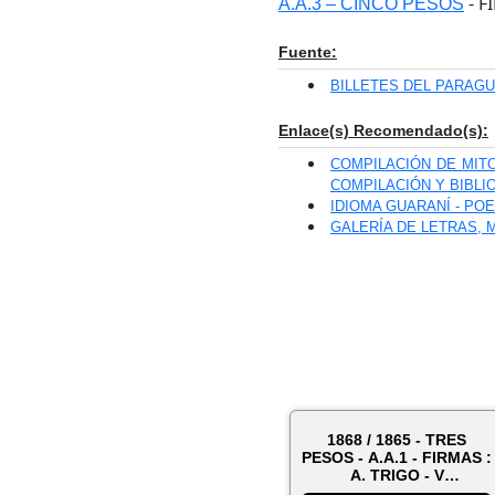
- F
A.A.3 – CINCO PESOS
Fuente:
BILLETES DEL PARAGUA
Enlace(s) Recomendado(s):
COMPILACIÓN DE MITO
COMPILACIÓN Y BIBL
IDIOMA GUARANÍ - POE
GALERÍA DE LETRAS, MÚ
1868 / 1865 - TRES
PESOS - A.A.1 - FIRMAS :
A. TRIGO - V
DENTELLO...