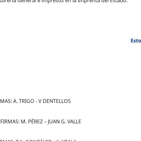
esorería General e impresos en la Imprenta del Estado.
Esto
RMAS: A. TRIGO - V DENTELLOS
 FIRMAS: M. PÉREZ – JUAN G. VALLE