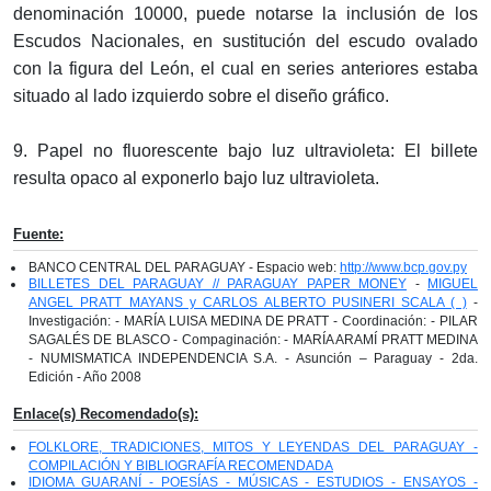
denominación 10000, puede notarse la inclusión de los
Escudos Nacionales, en sustitución del escudo ovalado
con la figura del León, el cual en series anteriores estaba
situado al lado izquierdo sobre el diseño gráfico.
9. Papel no fluorescente bajo luz ultravioleta: El billete
resulta opaco al exponerlo bajo luz ultravioleta.
Fuente:
BANCO CENTRAL DEL PARAGUAY - Espacio web:
http://www.bcp.gov.py
BILLETES DEL PARAGUAY // PARAGUAY PAPER MONEY
-
MIGUEL
ANGEL PRATT MAYANS y CARLOS ALBERTO PUSINERI SCALA ( )
-
Investigación: - MARÍA LUISA MEDINA DE PRATT - Coordinación: - PILAR
SAGALÉS DE BLASCO - Compaginación: - MARÍA ARAMÍ PRATT MEDINA
- NUMISMATICA INDEPENDENCIA S.A. - Asunción – Paraguay - 2da.
Edición - Año 2008
Enlace(s) Recomendado(s):
FOLKLORE, TRADICIONES, MITOS Y LEYENDAS DEL PARAGUAY -
COMPILACIÓN Y BIBLIOGRAFÍA RECOMENDADA
IDIOMA GUARANÍ - POESÍAS - MÚSICAS - ESTUDIOS - ENSAYOS -