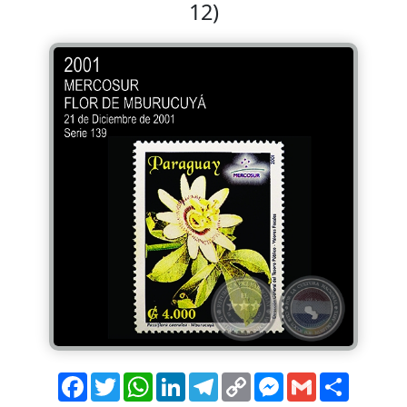
12)
Facebook
Twitter
WhatsApp
LinkedIn
Telegram
Copy
Messenger
Gmail
Comparti
Link