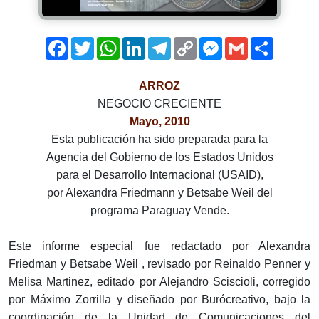
Facebook
Twitter
WhatsApp
LinkedIn
Telegram
Copy
Messenger
Gmail
Comparti
Link
ARROZ
NEGOCIO CRECIENTE
Mayo, 2010
Esta publicación ha sido preparada para la
Agencia del Gobierno de los Estados Unidos
para el Desarrollo Internacional (USAID),
por Alexandra Friedmann y Betsabe Weil del
programa Paraguay Vende.
Este informe especial fue redactado por Alexandra
Friedman y Betsabe Weil , revisado por Reinaldo Penner y
Melisa Martinez, editado por Alejandro Sciscioli, corregido
por Máximo Zorrilla y diseñado por Burócreativo, bajo la
coordinación de la Unidad de Comunicaciones del