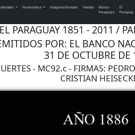
ditoriales
Numismática
Imágenes/Postales
Filatelia
Música
El
Paraguaya
Paraguay
DEL PARAGUAY 1851 - 2011 /
 EMITIDOS POR: EL BANCO NAC
31 DE OCTUBRE DE 
UERTES - MC92.c - FIRMAS: PEDR
CRISTIAN HEISECK