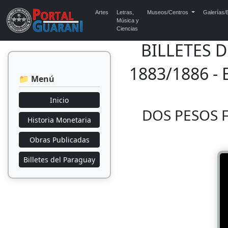
Artes
Letras,
Museos/Centros
Galerías/E
Música y
Ciencias
BILLETES 
1883/1886 -
📁 Menú
Inicio
DOS PESOS F
Historia Monetaria
Obras Publicadas
Billetes del Paraguay