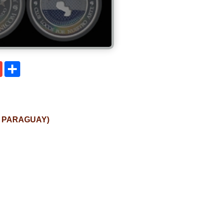
senger
Gmail
Compartir
L PARAGUAY)