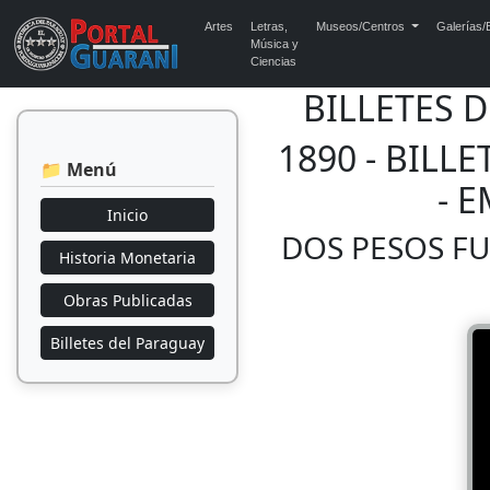
Artes
Letras,
Museos/Centros
Galerías/E
Música y
Ciencias
BILLETES 
1890 - BILL
📁 Menú
- 
Inicio
DOS PESOS FUE
Historia Monetaria
Obras Publicadas
Billetes del Paraguay