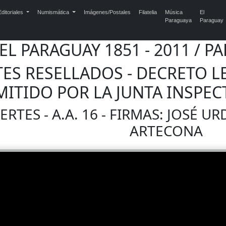
ditoriales
Numismática
Imágenes/Postales
Filatelia
Música
El
Paraguaya
Paraguay
DEL PARAGUAY 1851 - 2011 /
ETES RESELLADOS - DECRETO LE
EMITIDO POR LA JUNTA INSPE
RTES - A.A. 16 - FIRMAS: JOSÉ U
ARTECONA