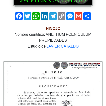
Facebook
Twitter
WhatsApp
LinkedIn
Telegram
Copy
Messenger
Gmail
Comparti
Link
HINOJO
Nombre científico: ANETHUM POENICULUM
PROPIEDADES
Estudio de
JAVIER CATALDO