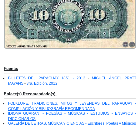
Fuente:
BILLETES DEL PARAGUAY 1851 - 2012
-
MIGUEL ÁNGEL PRATT
MAYANS
-
3ra. Edición, 2012
Enlace(s) Recomendado(s):
FOLKLORE, TRADICIONES, MITOS Y LEYENDAS DEL PARAGUAY -
COMPILACIÓN Y BIBLIOGRAFÍA RECOMENDADA
IDIOMA GUARANÍ - POESÍAS - MÚSICAS - ESTUDIOS - ENSAYOS -
DICCIONARIOS
GALERÍA DE LETRAS, MÚSICA Y CIENCIAS - Escritores, Poetas y Músicos