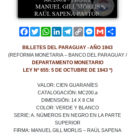
Facebook
Twitter
WhatsApp
LinkedIn
Telegram
Copy
Messenger
Gmail
Comparti
Link
BILLETES DEL PARAGUAY - AÑO 1943
(REFORMA MONETARIA – BANCO DEL PARAGUAY /
DEPARTAMENTO MONETARIO
LEY Nº 655: 5 DE OCTUBRE DE 1943 *)
VALOR­: CIEN GUARANÍES
CATALOGACIÓN­: MC200.a
DIMENSIÓN: 14 X 8 CM
COLOR: VERDE Y BLANCO
SERIE: A. NÚMEROS EN NEGRO EN LA PARTE
SUPERIOR
FIRMA: MANUEL GILL MORLIS – RAÚL SAPENA