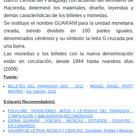
Banco Central del Paraguay) con acuerdo del Ministerio de
Hacienda, determinó los materiales, diseño, leyendas y
demás características de los billetes y monedas.
Se instituyo el nombre GUARANÍ para la unidad monetaria
creada, siendo dividido en 100 partes iguales,
denominados céntimos y su símbolo: la letra G cruzada por
una barra.
Las monedas y los billetes con la nueva denominación
están en circulación, desde 1944 hasta nuestros días
(2009)
Fuente:
BILLETES DEL PARAGUAY 1851 - 2012
-
MIGUEL ÁNGEL PRATT
MAYANS
-
3ra. Edición, 2012
Enlace(s) Recomendado(s):
FOLKLORE, TRADICIONES, MITOS Y LEYENDAS DEL PARAGUAY -
COMPILACIÓN Y BIBLIOGRAFÍA RECOMENDADA
IDIOMA GUARANÍ - POESÍAS - MÚSICAS - ESTUDIOS - ENSAYOS -
DICCIONARIOS
GALERÍA DE LETRAS, MÚSICA Y CIENCIAS - Escritores, Poetas y Músicos