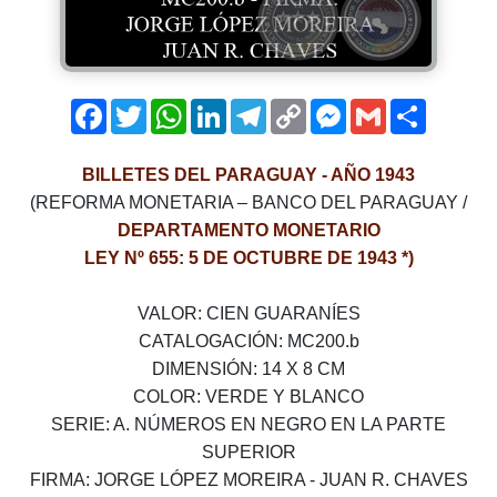
Facebook
Twitter
WhatsApp
LinkedIn
Telegram
Copy
Messenger
Gmail
Comparti
Link
BILLETES DEL PARAGUAY - AÑO 1943
(REFORMA MONETARIA – BANCO DEL PARAGUAY /
DEPARTAMENTO MONETARIO
LEY Nº 655: 5 DE OCTUBRE DE 1943 *)
VALOR­: CIEN GUARANÍES
CATALOGACIÓN­: MC200.b
DIMENSIÓN: 14 X 8 CM
COLOR: VERDE Y BLANCO
SERIE: A. NÚMEROS EN NEGRO EN LA PARTE
SUPERIOR
FIRMA: JORGE LÓPEZ MOREIRA - JUAN R. CHAVES