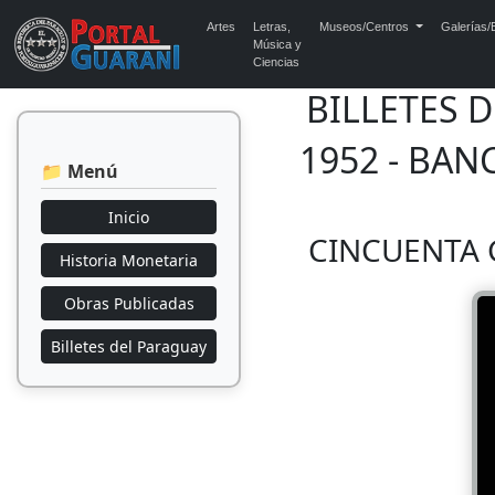
Artes
Letras,
Museos/Centros
Galerías/E
Música y
Ciencias
BILLETES 
1952 - BAN
📁 Menú
Inicio
CINCUENTA G
Historia Monetaria
Obras Publicadas
Billetes del Paraguay