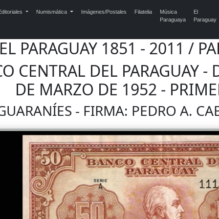
ditoriales
Numismática
Imágenes/Postales
Filatelia
Música
El
Paraguaya
Paraguay
DEL PARAGUAY 1851 - 2011 /
CO CENTRAL DEL PARAGUAY - D
DE MARZO DE 1952 - PRIM
UARANÍES - FIRMA: PEDRO A. CA