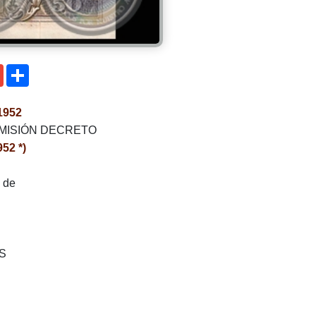
senger
Gmail
Compartir
1952
EMISIÓN DECRETO
52 *)
 de
S