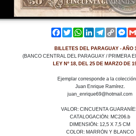
Facebook
Twitter
WhatsApp
LinkedIn
Telegram
Copy
Mes
Link
BILLETES DEL PARAGUAY - AÑO 
(BANCO CENTRAL DEL PARAGUAY / PRIMERA 
LEY Nº 18, DEL 25 DE MARZO DE 19
Ejemplar corresponde a la colección
Juan Enrique Ramírez.
juan_enrique69@hotmail.com
VALOR­: CINCUENTA GUARANÍE
CATALOGACIÓN­: MC206.b
DIMENSIÓN: 12,5 X 7,5 CM
COLOR: MARRÓN Y BLANCO