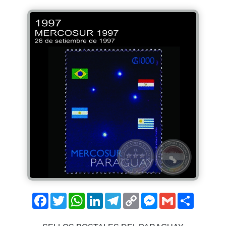
Facebook
Twitter
WhatsApp
LinkedIn
Telegram
Copy
Messenger
Gmail
Comparti
Link