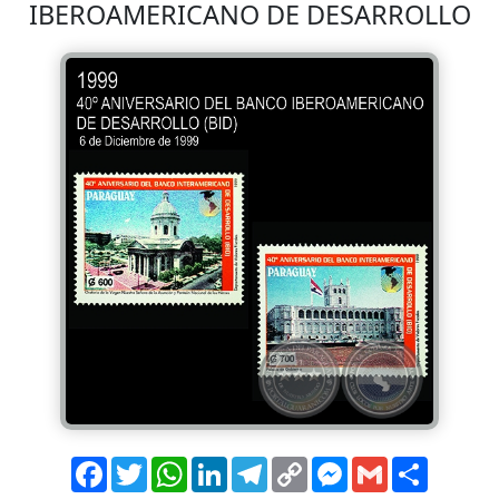
IBEROAMERICANO DE DESARROLLO
Facebook
Twitter
WhatsApp
LinkedIn
Telegram
Copy
Messenger
Gmail
Comparti
Link