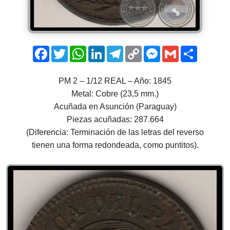
Facebook
Twitter
WhatsApp
LinkedIn
Telegram
Copy
Messenger
Gmail
Comparti
Link
PM 2 – 1/12 REAL – Año: 1845
Metal: Cobre (23,5 mm.)
Acuñada en Asunción (Paraguay)
Piezas acuñadas: 287.664
(Diferencia: Terminación de las letras del reverso
tienen una forma redondeada, como puntitos).