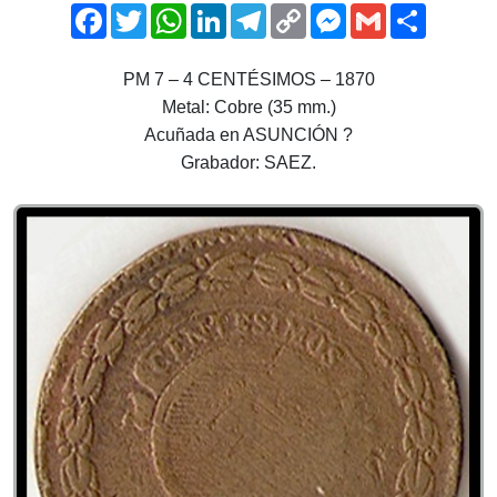
Facebook
Twitter
WhatsApp
LinkedIn
Telegram
Copy
Messenger
Gmail
Comparti
Link
PM 7 – 4 CENTÉSIMOS – 1870
Metal: Cobre (35 mm.)
Acuñada en ASUNCIÓN ?
Grabador: SAEZ.