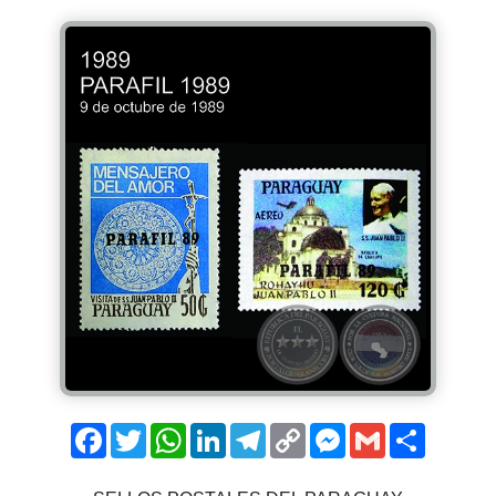
Facebook
Twitter
WhatsApp
LinkedIn
Telegram
Copy
Messenger
Gmail
Comparti
Link