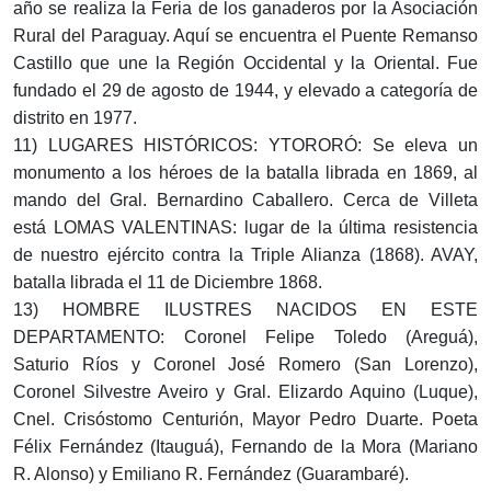
año se realiza la Feria de los ganaderos por la Asociación
Rural del Paraguay. Aquí se encuentra el Puente Remanso
Castillo que une la Región Occidental y la Oriental. Fue
fundado el 29 de agosto de 1944, y elevado a categoría de
distrito en 1977.
11) LUGARES HISTÓRICOS: YTORORÓ: Se eleva un
monumento a los héroes de la batalla librada en 1869, al
mando del Gral. Bernardino Caballero. Cerca de Villeta
está LOMAS VALENTINAS: lugar de la última resistencia
de nuestro ejército contra la Triple Alianza (1868). AVAY,
batalla librada el 11 de Diciembre 1868.
13) HOMBRE ILUSTRES NACIDOS EN ESTE
DEPARTAMENTO: Coronel Felipe Toledo (Areguá),
Saturio Ríos y Coronel José Romero (San Lorenzo),
Coronel Silvestre Aveiro y Gral. Elizardo Aquino (Luque),
Cnel. Crisóstomo Centurión, Mayor Pedro Duarte. Poeta
Félix Fernández (Itauguá), Fernando de la Mora (Mariano
R. Alonso) y Emiliano R. Fernández (Guarambaré).