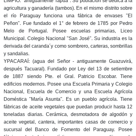
LIMPIO: "antiguamente Tapúa". Su población se dedica a la
agricultura y ganadería (tambos). En el mismo distrito sobre
el río Paraguay funciona una fábrica de envases "El
Peñon". Fue fundado el 1° de febrero de 1785 por Pedro
Melo de Portugal. Posee escuelas primarias, Liceo
Municipal. Colegio Nacional "San José". Su industria es la
derivada del caranda´y como sombrero, carteras, sombrillas
y sandalias.
YPACARAÍ: (agua del Señor - antiguamente Guazuvirá,
después Tacuaral). Fundado por Ley del 13 de setiembre
de 1887 siendo Pte. el Gral. Patricio Escobar. Tiene
edificios modernos. Posee una Escuela Primaria y Colegio
Nacional, Escuela de Comercio y una Escuela Agrícola
Doméstica "María Asunta". Es un pueblo agrícola. Tiene
fábricas de aceite vegetales que puedan producir hasta 12
toneladas diarias. Cerámica, desmotadora de algodón y
aceite vegetal, cantera, importantes casas de comercio y
sucursal del Banco de Fomento del Paraguay. Posee