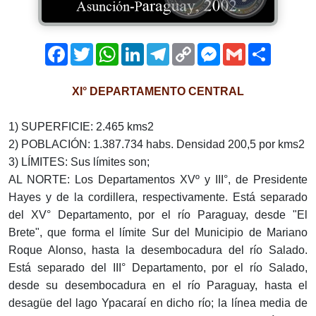
Facebook
Twitter
WhatsApp
LinkedIn
Telegram
Copy
Messenger
Gmail
Comparti
Link
XI° DEPARTAMENTO CENTRAL
1) SUPERFICIE: 2.465 kms2
2) POBLACIÓN: 1.387.734 habs. Densidad 200,5 por kms2
3) LÍMITES: Sus límites son;
AL NORTE: Los Departamentos XVº y III°, de Presidente
Hayes y de la cordillera, respectivamente. Está separado
del XV° Departamento, por el río Paraguay, desde "El
Brete", que forma el límite Sur del Municipio de Mariano
Roque Alonso, hasta la desembocadura del río Salado.
Está separado del III° Departamento, por el río Salado,
desde su desembocadura en el río Paraguay, hasta el
desagüe del lago Ypacaraí en dicho río; la línea media de