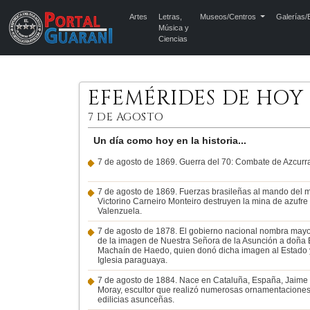
Artes
Letras,
Museos/Centros
Galerías/E
Música y
Ciencias
EFEMÉRIDES DE HOY
7 DE AGOSTO
Un día como hoy en la historia...
7 de agosto de 1869. Guerra del 70: Combate de Azcurr
7 de agosto de 1869. Fuerzas brasileñas al mando del m
Victorino Carneiro Monteiro destruyen la mina de azufre
Valenzuela.
7 de agosto de 1878. El gobierno nacional nombra ma
de la imagen de Nuestra Señora de la Asunción a doña
Machaín de Haedo, quien donó dicha imagen al Estado 
Iglesia paraguaya.
7 de agosto de 1884. Nace en Cataluña, España, Jaime
Moray, escultor que realizó numerosas ornamentacione
edilicias asunceñas.