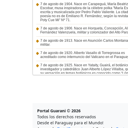
7 de agosto de 1904. Nace en Carapeguá, María Beatriz
Escobar, musa inspiradora de la célebre polka "María Es
escrita y musicalizada por Pedro Pablo Valiente. La cita
poesía no es de Emiliano R. Fernández, según la revist
Poty Cue Mi" Nº 71.
7 de agosto de 1906. Nace en Horqueta, Concepción, Al
Fernández Valenzuela, militar y colonizador del Alto Par
7 de agosto de 1913. Nace en Asunción Carlos Montana
militar.
7 de agosto de 1920. Alberto Vasallo di Torregrossa es
acreditado como internuncio del Vaticano en el Paragua
7 de agosto de 1925. Nace en Yataity, Guairá, el botánic
investigador y catedrático Juan Alberto López Villalba, q
su versación en temas botánicos es conocido como “Ló
Yvyrá”.
7 de agosto de 1926. Nace en Asunción, Nelly Prono, act
cantante.
7 de agosto de 1927. Nace en San Pedro del Paraná, el
historiador Alberto Delvalle.
Portal Guarani © 2026
7 de agosto de 1932. Estigarribia solicita autorización p
recuperar Boquerón.
Todos los derechos reservados
Desde el Paraguay para el Mundo!
7 de agosto de 1933. Fallece Carlos Pfannl, empresario 
ganadero.