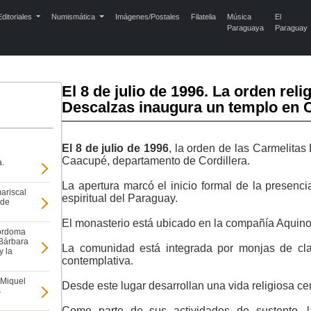
ditoriales
Numismática
Imágenes/Postales
Filatelia
Música
El
Paraguaya
Paraguay
El 8 de julio de 1996. La orden reli
Descalzas inaugura un templo en 
El 8 de julio de 1996
, la orden de las Carmelita
Caacupé, departamento de Cordillera.
a.
La apertura marcó el inicio formal de la presenci
ariscal
espiritual del Paraguay.
 de
El monasterio está ubicado en la compañía Aqui
yordoma
 Bárbara
La comunidad está integrada por monjas de cla
y la
contemplativa.
 Miquel
Desde este lugar desarrollan una vida religiosa cent
s
Como parte de sus actividades de sustento, la