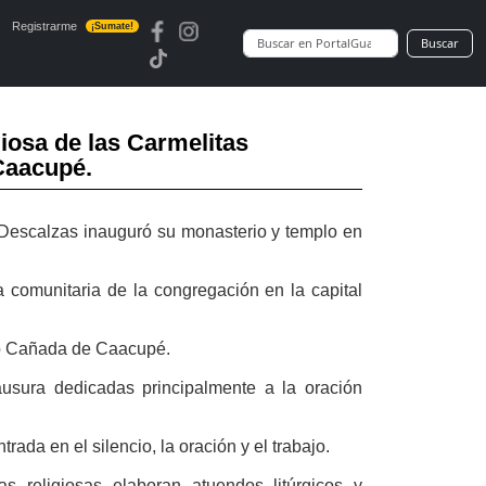
Registrarme
¡Sumate!
Buscar
giosa de las Carmelitas
Caacupé.
s Descalzas inauguró su monasterio y templo en
a comunitaria de la congregación en la capital
no Cañada de Caacupé.
usura dedicadas principalmente a la oración
rada en el silencio, la oración y el trabajo.
s religiosas elaboran atuendos litúrgicos y