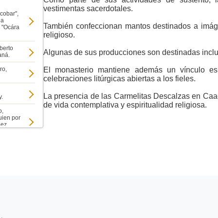
vestimentas sacerdotales.
cobar",
da
También confeccionan mantos destinados a imágen
a "Ocára
religioso.
berto
Algunas de sus producciones son destinadas inclus
aná.
ro,
El monasterio mantiene además un vínculo esp
celebraciones litúrgicas abiertas a los fieles.
La presencia de las Carmelitas Descalzas en Caa
y.
de vida contemplativa y espiritualidad religiosa.
o,
uien por
pez
riz y
ara
y