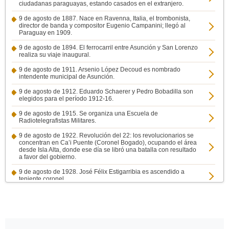
ciudadanas paraguayas, estando casados en el extranjero.
9 de agosto de 1887. Nace en Ravenna, Italia, el trombonista,
director de banda y compositor Eugenio Campanini; llegó al
Paraguay en 1909.
9 de agosto de 1894. El ferrocarril entre Asunción y San Lorenzo
realiza su viaje inaugural.
9 de agosto de 1911. Arsenio López Decoud es nombrado
intendente municipal de Asunción.
9 de agosto de 1912. Eduardo Schaerer y Pedro Bobadilla son
elegidos para el período 1912-16.
9 de agosto de 1915. Se organiza una Escuela de
Radiotelegrafistas Militares.
9 de agosto de 1922. Revolución del 22: los revolucionarios se
concentran en Ca’i Puente (Coronel Bogado), ocupando el área
desde Isla Alta, donde ese día se libró una batalla con resultado
a favor del gobierno.
9 de agosto de 1928. José Félix Estigarribia es ascendido a
teniente coronel.
9 de agosto de 1940. Otto Wilhelm Winther se acredita
embajador de Suecia en el Paraguay.
9 de agosto de 1946. Muere Josefina Rivarola, viuda del ex
presidente Emilio Aceval.