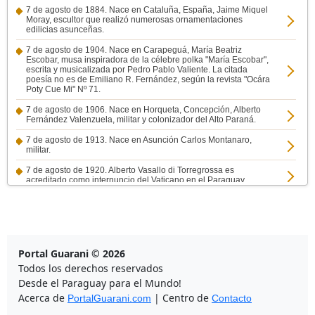
7 de agosto de 1884. Nace en Cataluña, España, Jaime Miquel
Moray, escultor que realizó numerosas ornamentaciones
edilicias asunceñas.
7 de agosto de 1904. Nace en Carapeguá, María Beatriz
Escobar, musa inspiradora de la célebre polka "María Escobar",
escrita y musicalizada por Pedro Pablo Valiente. La citada
poesía no es de Emiliano R. Fernández, según la revista "Ocára
Poty Cue Mi" Nº 71.
7 de agosto de 1906. Nace en Horqueta, Concepción, Alberto
Fernández Valenzuela, militar y colonizador del Alto Paraná.
7 de agosto de 1913. Nace en Asunción Carlos Montanaro,
militar.
7 de agosto de 1920. Alberto Vasallo di Torregrossa es
acreditado como internuncio del Vaticano en el Paraguay.
7 de agosto de 1925. Nace en Yataity, Guairá, el botánico,
investigador y catedrático Juan Alberto López Villalba, quien por
su versación en temas botánicos es conocido como “López
Yvyrá”.
7 de agosto de 1926. Nace en Asunción, Nelly Prono, actriz y
Portal Guarani © 2026
cantante.
Todos los derechos reservados
7 de agosto de 1927. Nace en San Pedro del Paraná, el
Desde el Paraguay para el Mundo!
historiador Alberto Delvalle.
Acerca de
| Centro de
PortalGuarani.com
Contacto
7 de agosto de 1932. Estigarribia solicita autorización para