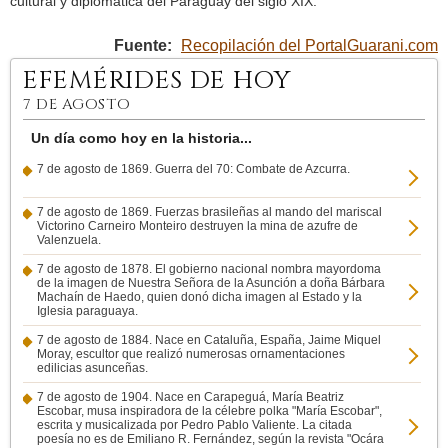
cultural y diplomática del Paraguay del siglo XIX.
Fuente:
Recopilación del PortalGuarani.com
EFEMÉRIDES DE HOY
7 DE AGOSTO
Un día como hoy en la historia...
7 de agosto de 1869. Guerra del 70: Combate de Azcurra.
7 de agosto de 1869. Fuerzas brasileñas al mando del mariscal
Victorino Carneiro Monteiro destruyen la mina de azufre de
Valenzuela.
7 de agosto de 1878. El gobierno nacional nombra mayordoma
de la imagen de Nuestra Señora de la Asunción a doña Bárbara
Machaín de Haedo, quien donó dicha imagen al Estado y la
Iglesia paraguaya.
7 de agosto de 1884. Nace en Cataluña, España, Jaime Miquel
Moray, escultor que realizó numerosas ornamentaciones
edilicias asunceñas.
7 de agosto de 1904. Nace en Carapeguá, María Beatriz
Escobar, musa inspiradora de la célebre polka "María Escobar",
escrita y musicalizada por Pedro Pablo Valiente. La citada
poesía no es de Emiliano R. Fernández, según la revista "Ocára