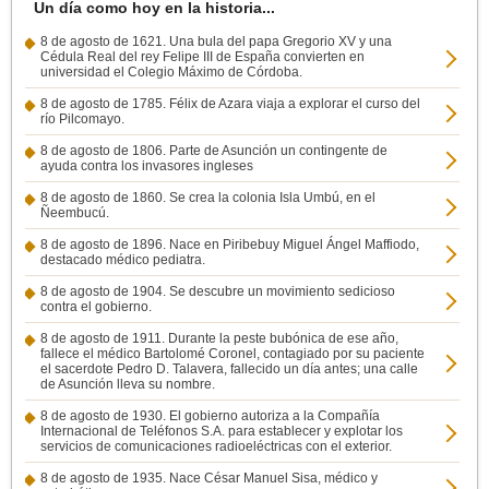
Un día como hoy en la historia...
8 de agosto de 1621. Una bula del papa Gregorio XV y una
Cédula Real del rey Felipe III de España convierten en
universidad el Colegio Máximo de Córdoba.
8 de agosto de 1785. Félix de Azara viaja a explorar el curso del
río Pilcomayo.
8 de agosto de 1806. Parte de Asunción un contingente de
ayuda contra los invasores ingleses
8 de agosto de 1860. Se crea la colonia Isla Umbú, en el
Ñeembucú.
8 de agosto de 1896. Nace en Piribebuy Miguel Ángel Maffiodo,
destacado médico pediatra.
8 de agosto de 1904. Se descubre un movimiento sedicioso
contra el gobierno.
8 de agosto de 1911. Durante la peste bubónica de ese año,
fallece el médico Bartolomé Coronel, contagiado por su paciente
el sacerdote Pedro D. Talavera, fallecido un día antes; una calle
de Asunción lleva su nombre.
8 de agosto de 1930. El gobierno autoriza a la Compañía
Internacional de Teléfonos S.A. para establecer y explotar los
servicios de comunicaciones radioeléctricas con el exterior.
8 de agosto de 1935. Nace César Manuel Sisa, médico y