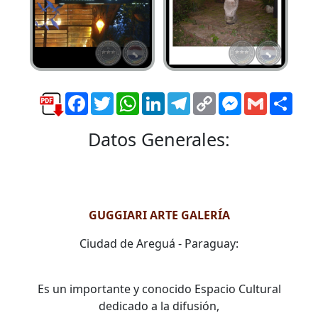
Facebook
Twitter
WhatsApp
LinkedIn
Telegram
Copy
Messenger
Gmail
Comp
Link
Datos Generales:
GUGGIARI ARTE GALERÍA
Ciudad de Areguá - Paraguay:
Es un importante y conocido Espacio Cultural
dedicado a la difusión,