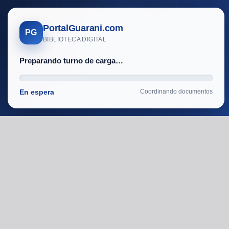
Toggle
Find
Zoom
Zoom
Tools
Sidebar
Out
In
PortalGuarani.com
PG
BIBLIOTECA DIGITAL
Preparando turno de carga…
En espera
Coordinando documentos