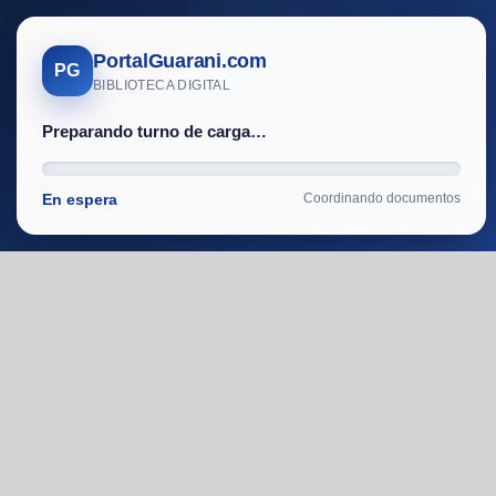
Toggle
Find
Zoom
Zoom
Tools
Sidebar
Out
In
PortalGuarani.com
PG
BIBLIOTECA DIGITAL
Preparando turno de carga…
En espera
Coordinando documentos